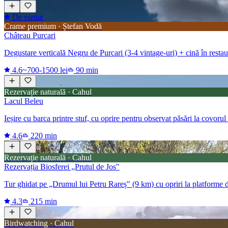
De vizitat
Crame premium · Ștefan Vodă
Château Purcari
Degustare verticală Negru de Purcari (3-4 vintage-uri) + cină în restau
4.6
~700-1500 lei
90 min
Rezervație naturală · Cahul
Lacul Beleu
Ieșire cu barca printre stuf, cu oprire pentru observat păsări la covorul
4.6
220 min
Rezervație naturală · Cahul
Rezervația Biosferei „Prutul de Jos"
Tur ghidat pe „Drumul lui Petru Rareș" (9 km) cu opriri la platforme d
4.3
215 min
Birdwatching · Cahul