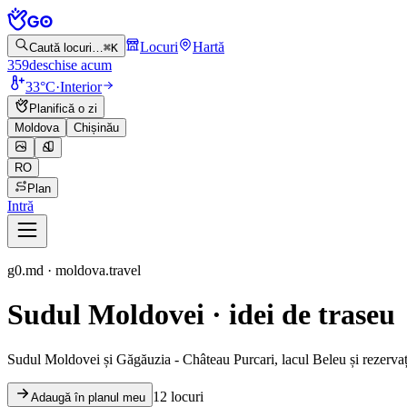
Locuri
Hartă
Caută locuri…
⌘K
359
deschise acum
33°C
·
Interior
Planifică o zi
Moldova
Chișinău
RO
Plan
Intră
g0.md · moldova.travel
Sudul Moldovei · idei de traseu
Sudul Moldovei și Găgăuzia - Château Purcari, lacul Beleu și rezervați
12 locuri
Adaugă în planul meu