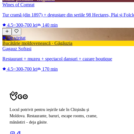
Wines of Comrat
Tur cramă (din 1897) + degustare din seriile 98 Hectares, Plai și Folc
4.5
~300-700 lei
140 min
De vizitat
Bucătărie moldovenească · Găgăuzia
Gagauz Sofrasi
Restaurant + muzeu + spectacol dansuri + cazare boutique
4.5
~300-700 lei
170 min
Locul potrivit pentru ieșirile tale în Chișinău și
Moldova. Restaurante, baruri, escape rooms, crame,
mănăstiri - deja găsite.