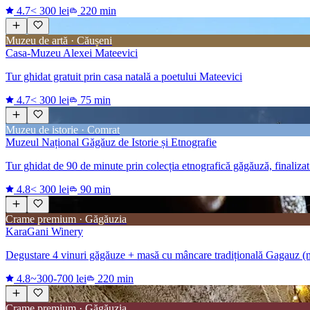
4.7
< 300 lei
220 min
Muzeu de artă · Căușeni
Casa-Muzeu Alexei Mateevici
Tur ghidat gratuit prin casa natală a poetului Mateevici
4.7
< 300 lei
75 min
Muzeu de istorie · Comrat
Muzeul Național Găgăuz de Istorie și Etnografie
Tur ghidat de 90 de minute prin colecția etnografică găgăuză, finalizat 
4.8
< 300 lei
90 min
Crame premium · Găgăuzia
KaraGani Winery
Degustare 4 vinuri găgăuze + masă cu mâncare tradițională Gagauz (
4.8
~300-700 lei
220 min
Crame premium · Găgăuzia