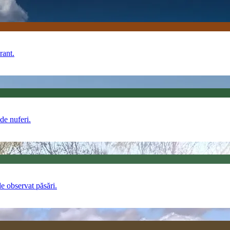
rant.
 de nuferi.
e observat păsări.