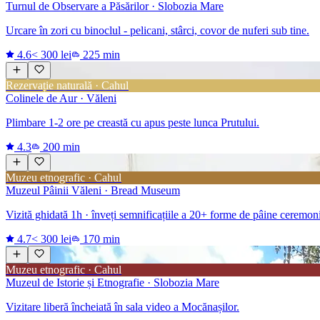
Turnul de Observare a Păsărilor · Slobozia Mare
Urcare în zori cu binoclul - pelicani, stârci, covor de nuferi sub tine.
4.6
< 300 lei
225 min
Rezervație naturală · Cahul
Colinele de Aur · Văleni
Plimbare 1-2 ore pe creastă cu apus peste lunca Prutului.
4.3
200 min
Muzeu etnografic · Cahul
Muzeul Pâinii Văleni · Bread Museum
Vizită ghidată 1h · înveți semnificațiile a 20+ forme de pâine ceremonial
4.7
< 300 lei
170 min
Muzeu etnografic · Cahul
Muzeul de Istorie și Etnografie · Slobozia Mare
Vizitare liberă încheiată în sala video a Mocănașilor.