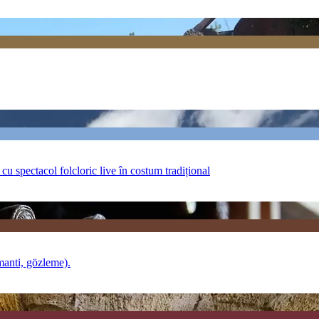
cu spectacol folcloric live în costum tradițional
manti, gözleme).