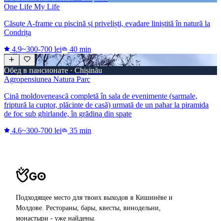
One Life My Life
Căsuțe A-frame cu piscină și priveliști, evadare liniștită în natură la
Condrița
4.9
~300-700 lei
40 min
Обед в пансионате · Chișinău
Agropensiunea Natura Parc
Cină moldovenească completă în sala de evenimente (sarmale,
friptură la cuptor, plăcinte de casă) urmată de un pahar la piramida
de foc sub ghirlande, în grădina din spate
4.6
~300-700 lei
35 min
Подходящее место для твоих выходов в Кишинёве и
Молдове. Рестораны, бары, квесты, винодельни,
монастыри - уже найдены.