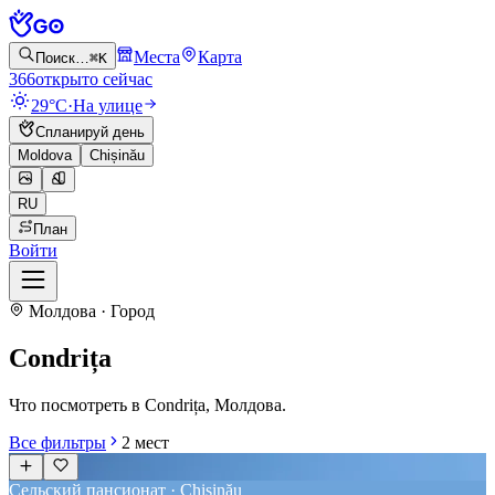
Места
Карта
Поиск…
⌘K
366
открыто сейчас
29°C
·
На улице
Спланируй день
Moldova
Chișinău
RU
План
Войти
Молдова · Город
Condrița
Что посмотреть в Condrița, Молдова.
Все фильтры
2
мест
Сельский пансионат · Chișinău