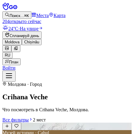
Места
Карта
Поиск…
⌘K
204
открыто сейчас
24°C
·
На улице
Спланируй день
Moldova
Chișinău
RU
План
Войти
Молдова · Город
Crihana Veche
Что посмотреть в Crihana Veche, Молдова.
Все фильтры
2
мест
Музей истории · Cahul