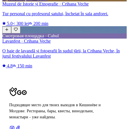
Muzeul de Istorie și Etnografie · Crihana Veche
Tur personal cu profesorul satului, încheiat în sala amforei.
5.0
< 300 lei
200 min
Смотровая площадка · Cahul
Lavanfest · Crihana Veche
O baie de lavandă și fotografii în sudul țării, la Crihana Veche, în
jurul festivalului Lavanfest
4.8
150 min
Подходящее место для твоих выходов в Кишинёве и
Молдове. Рестораны, бары, квесты, винодельни,
монастыри - уже найдены.