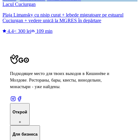
Lacul Cuciurgan
Plaja Limansky cu nisip curat + lebede migratoare pe estuarul
Cuciurgan + vedere unică la MGRES în depărtare
4.4
< 300 lei
109 min
Подходящее место для твоих выходов в Кишинёве и
Молдове. Рестораны, бары, квесты, винодельни,
монастыри - уже найдены.
Открой
+
Для бизнеса