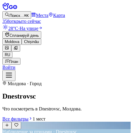
Места
Карта
Поиск…
⌘K
358
открыто сейчас
28°C
·
На улице
Спланируй день
Moldova
Chișinău
RU
План
Войти
Молдова · Город
Dnestrovsc
Что посмотреть в Dnestrovsc, Молдова.
Все фильтры
1
мест
Наблюдение за птицами · Dnestrovsc