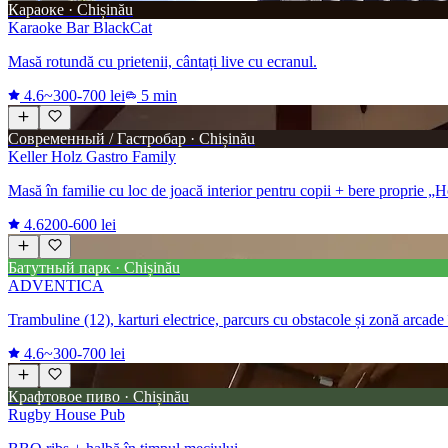
Караоке · Chișinău
Karaoke Bar BlackCat
Masă rotundă cu prietenii, cântați live cu ecranul.
4.6
~300-700 lei
5 min
Современный / Гастробар · Chișinău
Keller Holz Gastro Family
Masă în familie cu loc de joacă interior pentru copii + bere proprie „
4.6
200-600 lei
Батутный парк · Chișinău
ADVENTICA
Trambuline (12), karturi electrice, parcurs cu obstacole și zonă arca
4.6
~300-700 lei
Крафтовое пиво · Chișinău
Rugby House Pub