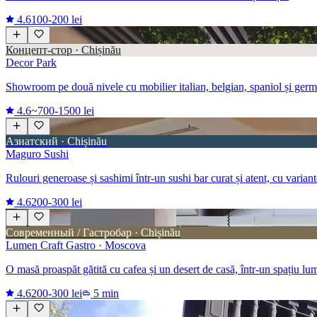
4.6
100-200 lei
Концепт-стор · Chișinău
Decor Park
Showroom pe două nivele cu mobilier italian, belgian, spaniol și germ
4.6
~700-1500 lei
Азиатский · Chișinău
Maguro Sushi
Rulouri generoase și sashimi într-un sushi bar curat și atent, cu varia
4.6
200-300 lei
Современный / Гастробар · Chișinău
Lumen Craft Gastro · Moscova
O masă proaspăt gătită cu cafea și un desert de casă, într-un spațiu 
4.6
200-300 lei
5 min