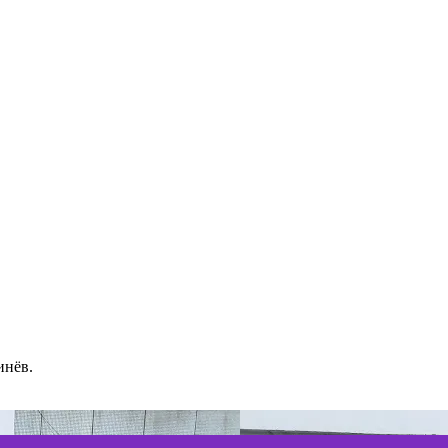
инёв.