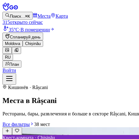
Места
Карта
Поиск…
⌘K
315
открыто сейчас
35°C
·
В помещении
Спланируй день
Moldova
Chișinău
RU
План
Войти
Кишинёв · Râșcani
Места в Râșcani
Рестораны, бары, развлечения и больше в секторе Râșcani, Киш
Все фильтры
38
мест
Квест-комната · Chișinău