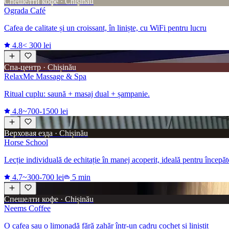
Спешелти кофе · Chișinău
Ograda Café
Cafea de calitate și un croissant, în liniște, cu WiFi pentru lucru
4.8
< 300 lei
Спа-центр · Chișinău
RelaxMe Massage & Spa
Ritual cuplu: saună + masaj dual + șampanie.
4.8
~700-1500 lei
Верховая езда · Chișinău
Horse School
Lecție individuală de echitație în manej acoperit, ideală pentru începăt
4.7
~300-700 lei
5 min
Спешелти кофе · Chișinău
Neems Coffee
O cafea sau o limonadă fără zahăr într-un cadru cochet și liniștit