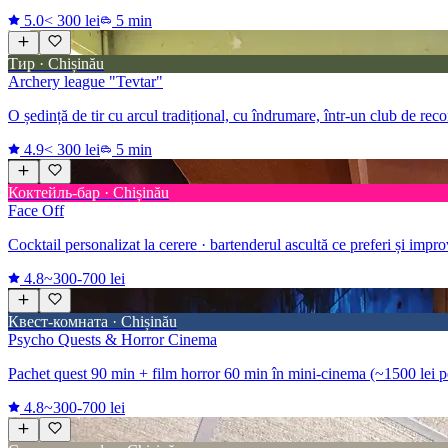
5.0
< 300 lei
5 min
Тир · Chișinău
Archery league "Tevtar"
O ședință de tir cu arcul tradițional, cu îndrumare, într-un club de recon
4.9
< 300 lei
5 min
Коктейль-бар · Chișinău
Face Off
Cocktail personalizat la cerere · bartenderul ascultă ce preferi și impr
4.8
~300-700 lei
Квест-комната · Chișinău
Psycho Quests & Horror Cinema
Pachet quest 90 min + film horror 60 min în mini-cinema (~1500 lei p
4.8
~300-700 lei