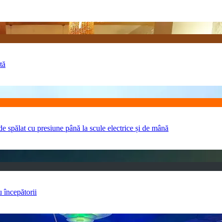
tă
e spălat cu presiune până la scule electrice și de mână
u începătorii