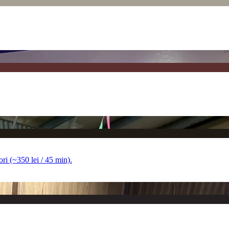
ori (~350 lei / 45 min).