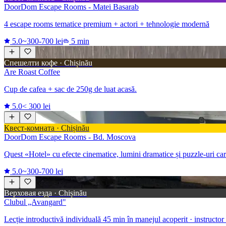
DoorDom Escape Rooms - Matei Basarab
4 escape rooms tematice premium + actori + tehnologie modernă
5.0
~300-700 lei
5 min
Спешелти кофе · Chișinău
Are Roast Coffee
Cup de cafea + sac de 250g de luat acasă.
5.0
< 300 lei
Квест-комната · Chișinău
DoorDom Escape Rooms - Bd. Moscova
Quest «Hotel» cu efecte cinematice, lumini dramatice și puzzle-uri car
5.0
~300-700 lei
Верховая езда · Chișinău
Clubul „Avangard"
Lecție introductivă individuală 45 min în manejul acoperit · instructor