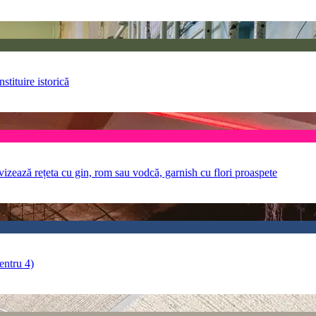
stituire istorică
ovizează rețeta cu gin, rom sau vodcă, garnish cu flori proaspete
entru 4)