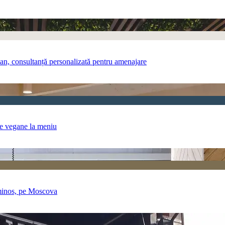
an, consultanță personalizată pentru amenajare
nte vegane la meniu
luminos, pe Moscova