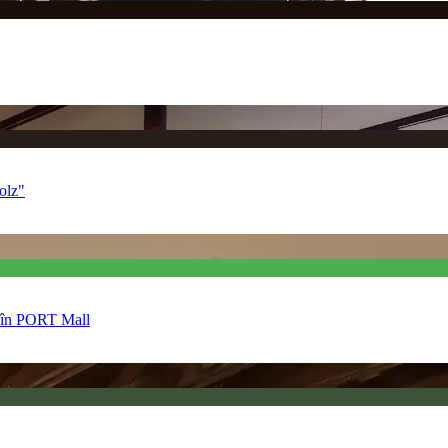
Holz"
de în PORT Mall