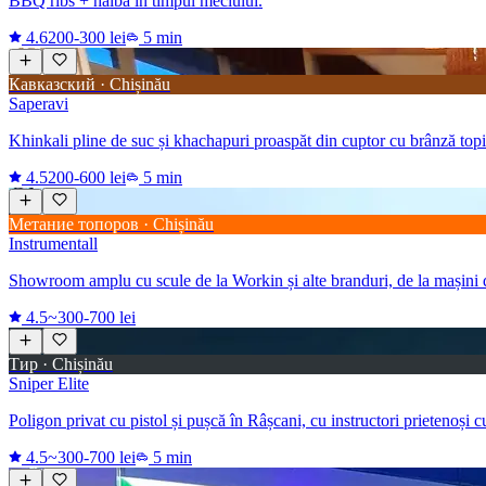
BBQ ribs + halbă în timpul meciului.
4.6
200-300 lei
5 min
Кавказский · Chișinău
Saperavi
Khinkali pline de suc și khachapuri proaspăt din cuptor cu brânză topi
4.5
200-600 lei
5 min
Метание топоров · Chișinău
Instrumentall
Showroom amplu cu scule de la Workin și alte branduri, de la mașini d
4.5
~300-700 lei
Тир · Chișinău
Sniper Elite
Poligon privat cu pistol și pușcă în Râșcani, cu instructori prietenoși c
4.5
~300-700 lei
5 min