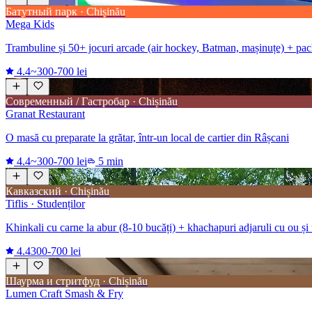
Батутный парк · Chișinău
Mega Kids
Trambuline și 50+ jocuri arcade (air hockey, Batman, mașinuțe) + pac
4.4
~300-700 lei
Современный / Гастробар · Chișinău
Granat Restaurant
O masă cu preparate la grătar, într-un local de cartier din Râșcani
4.4
~300-700 lei
5 min
Кавказский · Chișinău
Tiflis · Studenților
Khinkali cu carne la abur (8-10 bucăți) + khachapuri adjaruli cu ou și 
4.4
300-700 lei
Шаурма и стритфуд · Chișinău
Lumen Craft Smash & Fry