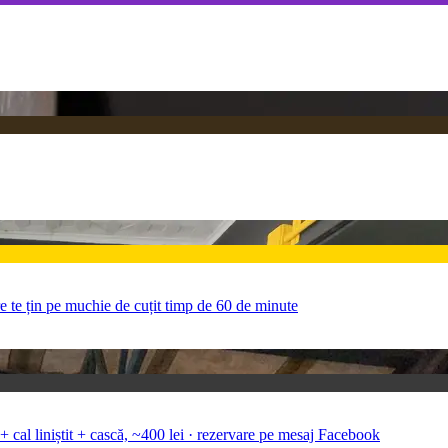
e te țin pe muchie de cuțit timp de 60 de minute
 + cal liniștit + cască, ~400 lei · rezervare pe mesaj Facebook