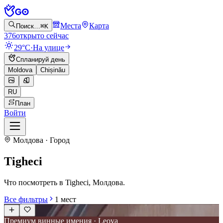
Места
Карта
Поиск…
⌘K
376
открыто сейчас
29°C
·
На улице
Спланируй день
Moldova
Chișinău
RU
План
Войти
Молдова · Город
Tigheci
Что посмотреть в Tigheci, Молдова.
Все фильтры
1
мест
Премиум винные имения · Leova