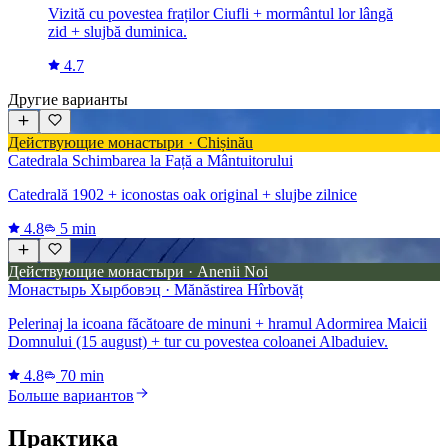
Vizită cu povestea fraților Ciufli + mormântul lor lângă
zid + slujbă duminica.
4.7
Другие варианты
Действующие монастыри · Chișinău
Catedrala Schimbarea la Față a Mântuitorului
Catedrală 1902 + iconostas oak original + slujbe zilnice
4.8
5 min
Действующие монастыри · Anenii Noi
Монастырь Хырбовэц · Mănăstirea Hîrbovăț
Pelerinaj la icoana făcătoare de minuni + hramul Adormirea Maicii
Domnului (15 august) + tur cu povestea coloanei Albaduiev.
4.8
70 min
Больше вариантов
Практика