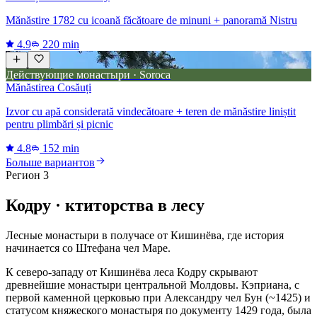
Mănăstire 1782 cu icoană făcătoare de minuni + panoramă Nistru
4.9
220 min
Действующие монастыри · Soroca
Mănăstirea Cosăuți
Izvor cu apă considerată vindecătoare + teren de mănăstire liniștit
pentru plimbări și picnic
4.8
152 min
Больше вариантов
Регион 3
Кодру · ктиторства в лесу
Лесные монастыри в получасе от Кишинёва, где история
начинается со Штефана чел Маре.
К северо-западу от Кишинёва леса Кодру скрывают
древнейшие монастыри центральной Молдовы. Кэприана, с
первой каменной церковью при Александру чел Бун (~1425) и
статусом княжеского монастыря по документу 1429 года, была