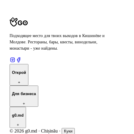
Подходящее место для твоих выходов в Кишинёве и
Молдове. Рестораны, бары, квесты, винодельни,
монастыри - уже найдены.
Открой
+
Для бизнеса
+
g0.md
+
© 2026 g0.md · Chișinău
·
Куки