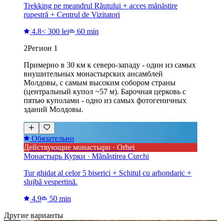
Trekking pe meandrul Răutului + acces mănăstire
rupestră + Centrul de Vizitatori
4.8
< 300 lei
60 min
2
Регион 1
Примерно в 30 км к северо-западу - один из самых
внушительных монастырских ансамблей
Молдовы, с самым высоким собором страны
(центральный купол ~57 м). Барочная церковь с
пятью куполами - одно из самых фотогеничных
зданий Молдовы.
Обязательно
Действующие монастыри · Orhei
Монастырь Курки · Mănăstirea Curchi
Tur ghidat al celor 5 biserici + Schitul cu arhondaric +
slujbă vespertină.
4.9
50 min
Другие варианты