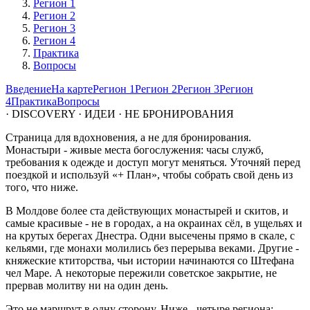
Регион 1
Регион 2
Регион 3
Регион 4
Практика
Вопросы
Введение
На карте
Регион 1
Регион 2
Регион 3
Регион
4
Практика
Вопросы
· DISCOVERY · ИДЕИ · НЕ БРОНИРОВАНИЯ
Страница для вдохновения, а не для бронирования.
Монастыри - живые места богослужения: часы служб,
требования к одежде и доступ могут меняться. Уточняй перед
поездкой и используй «+ План», чтобы собрать свой день из
того, что ниже.
В Молдове более ста действующих монастырей и скитов, и
самые красивые - не в городах, а на окраинах сёл, в ущельях и
на крутых берегах Днестра. Одни высечены прямо в скале, с
кельями, где монахи молились без перерыва веками. Другие -
княжеские ктиторства, чьи истории начинаются со Штефана
чел Маре. А некоторые пережили советское закрытие, не
прервав молитву ни на один день.
Это не маршрут в одну сторону. Ниже - четыре региона: