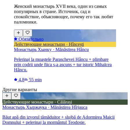
Женский монастырь XVII века, один из самых
популярных в стране. Источник, сад и
спокойствие, объясняющее, почему его так любят
паломники.
Обязательно
Действующие монастыри · Hîncești
Монастырь Хынку · Mănăstirea Hâncu
Pelerinaj la moaștele Paraschevei Hâncu + plimbare
prin codrii unde fiica s-a ascuns + tur istoric Mihalcea
Hâncu.
4.8
55 min
Другие варианты
Действующие монастыри · Călărași
Монастырь Хыржаука · Mănăstirea Hîrjauca
Băut apă din izvorul tămăduitor + slujbă de Adormirea Maicii
Domnului + pelerinaj la mormântul Teodosie.