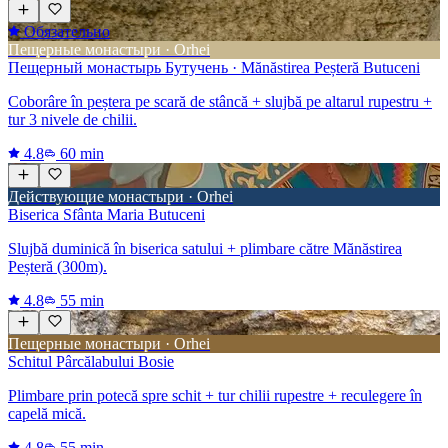
Обязательно
Пещерные монастыри · Orhei
Пещерный монастырь Бутучень · Mănăstirea Peșteră Butuceni
Coborâre în peștera pe scară de stâncă + slujbă pe altarul rupestru +
tur 3 nivele de chilii.
4.8
60 min
Действующие монастыри · Orhei
Biserica Sfânta Maria Butuceni
Slujbă duminică în biserica satului + plimbare către Mănăstirea
Peșteră (300m).
4.8
55 min
Пещерные монастыри · Orhei
Schitul Pârcălabului Bosie
Plimbare prin potecă spre schit + tur chilii rupestre + reculegere în
capelă mică.
4.8
55 min