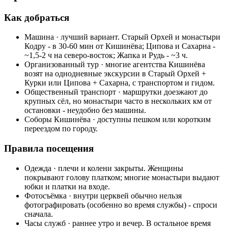
Как добраться
Машина · лучший вариант. Старый Орхей и монастыри
Кодру - в 30-60 мин от Кишинёва; Ципова и Сахарна -
~1,5-2 ч на северо-восток; Жапка и Рудь - ~3 ч.
Организованный тур · многие агентства Кишинёва
возят на однодневные экскурсии в Старый Орхей +
Курки или Ципова + Сахарна, с транспортом и гидом.
Общественный транспорт · маршрутки доезжают до
крупных сёл, но монастыри часто в нескольких км от
остановки - неудобно без машины.
Соборы Кишинёва · доступны пешком или коротким
переездом по городу.
Правила посещения
Одежда · плечи и колени закрыты. Женщины
покрывают голову платком; многие монастыри выдают
юбки и платки на входе.
Фотосъёмка · внутри церквей обычно нельзя
фотографировать (особенно во время службы) - спроси
сначала.
Часы служб · раннее утро и вечер. В остальное время