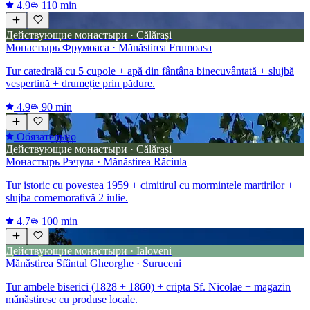
4.9
110 min
Действующие монастыри · Călărași
Монастырь Фрумоаса · Mănăstirea Frumoasa
Tur catedrală cu 5 cupole + apă din fântâna binecuvântată + slujbă
vespertină + drumeție prin pădure.
4.9
90 min
Обязательно
Действующие монастыри · Călărași
Монастырь Рэчула · Mănăstirea Răciula
Tur istoric cu povestea 1959 + cimitirul cu mormintele martirilor +
slujba comemorativă 2 iulie.
4.7
100 min
Действующие монастыри · Ialoveni
Mănăstirea Sfântul Gheorghe · Suruceni
Tur ambele biserici (1828 + 1860) + cripta Sf. Nicolae + magazin
mănăstiresc cu produse locale.