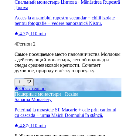
Скальный монастырь Ципова · Mănăstirea Rupestră
Țipova
Acces la ansamblul rupestru secundar + chilii izolate
pentru fotografie + vedere panoramică Nistru.
4.7
110 min
4
Регион 2
Самое посещаемое место паломничества Молдовы
- действующий монастырь, лесной водопад и
следы средневековой крепости. Сочетает
духовное, природу и лёгкую прогулку.
Обязательно
Пещерные монастыри · Rezina
Saharna Monastery
Pelerinaj la moaștele Sf. Macarie + cale prin canionul
cu cascada + urma Maicii Domnului în stâncă.
4.8
110 min
В Жапке молитва не прерывалась даже при