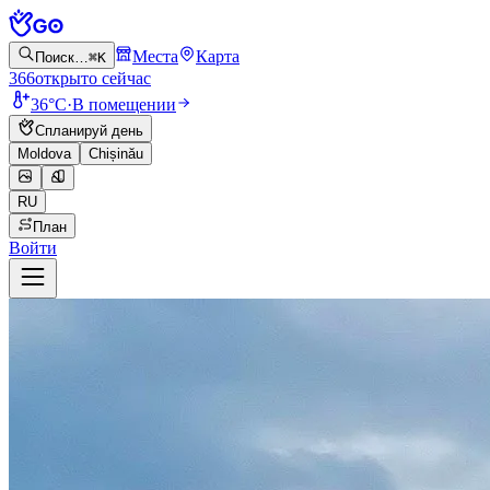
Места
Карта
Поиск…
⌘K
366
открыто сейчас
36°C
·
В помещении
Спланируй день
Moldova
Chișinău
RU
План
Войти