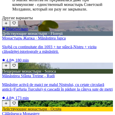
коммунизме - единственный монастырь Советской
Молдавии, который ни разу не закрывали.
Другие варианты
Обязательно
Действующие монастыри · Florești
Монастырь Жапка · Mănăstirea Japca
Slujbă cu continuitate din 1693 + tur stâncă-Nistru + vizita
călugăriței-istoriografe a mănăstirii.
4.8
180 min
Пещерные монастыри · Soroca
Mănăstirea Sfânta Treime - Rudi
Mănăstire activă de maici pe malul Nistrului, cu cetate circulară
antică (Farfuria Turcului) și cascadă în pădure la câteva sute de metri
4.8
173 min
Действующие монастыри · Ocnița
Călărășeuca Monastery