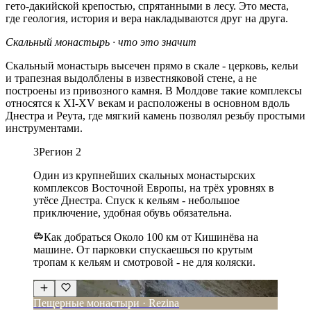
гето-дакийской крепостью, спрятанными в лесу. Это места,
где геология, история и вера накладываются друг на друга.
Скальный монастырь · что это значит
Скальный монастырь высечен прямо в скале - церковь, кельи
и трапезная выдолблены в известняковой стене, а не
построены из привозного камня. В Молдове такие комплексы
относятся к XI-XV векам и расположены в основном вдоль
Днестра и Реута, где мягкий камень позволял резьбу простыми
инструментами.
3
Регион 2
Один из крупнейших скальных монастырских
комплексов Восточной Европы, на трёх уровнях в
утёсе Днестра. Спуск к кельям - небольшое
приключение, удобная обувь обязательна.
Как добраться
Около 100 км от Кишинёва на
машине. От парковки спускаешься по крутым
тропам к кельям и смотровой - не для коляски.
Пещерные монастыри · Rezina