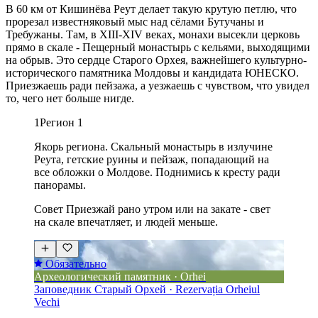
В 60 км от Кишинёва Реут делает такую крутую петлю, что
прорезал известняковый мыс над сёлами Бутучаны и
Требужаны. Там, в XIII-XIV веках, монахи высекли церковь
прямо в скале - Пещерный монастырь с кельями, выходящими
на обрыв. Это сердце Старого Орхея, важнейшего культурно-
исторического памятника Молдовы и кандидата ЮНЕСКО.
Приезжаешь ради пейзажа, а уезжаешь с чувством, что увидел
то, чего нет больше нигде.
1
Регион 1
Якорь региона. Скальный монастырь в излучине
Реута, гетские руины и пейзаж, попадающий на
все обложки о Молдове. Поднимись к кресту ради
панорамы.
Совет
Приезжай рано утром или на закате - свет
на скале впечатляет, и людей меньше.
Обязательно
Археологический памятник · Orhei
Заповедник Старый Орхей · Rezervația Orheiul
Vechi