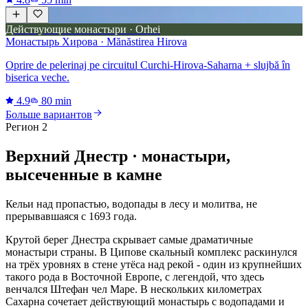
Действующие монастыри · Orhei
Монастырь Хирова · Mănăstirea Hirova
Oprire de pelerinaj pe circuitul Curchi-Hirova-Saharna + slujbă în
biserica veche.
4.9
80 min
Больше вариантов
Регион 2
Верхний Днестр · монастыри,
высеченные в камне
Кельи над пропастью, водопады в лесу и молитва, не
прерывавшаяся с 1693 года.
Крутой берег Днестра скрывает самые драматичные
монастыри страны. В Ципове скальный комплекс раскинулся
на трёх уровнях в стене утёса над рекой - один из крупнейших
такого рода в Восточной Европе, с легендой, что здесь
венчался Штефан чел Маре. В нескольких километрах
Сахарна сочетает действующий монастырь с водопадами и