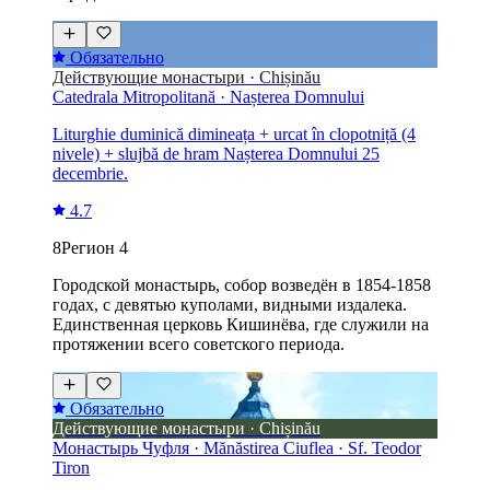
Обязательно
Действующие монастыри · Chișinău
Catedrala Mitropolitană · Nașterea Domnului
Liturghie duminică dimineața + urcat în clopotniță (4
nivele) + slujbă de hram Nașterea Domnului 25
decembrie.
4.7
8
Регион 4
Городской монастырь, собор возведён в 1854-1858
годах, с девятью куполами, видными издалека.
Единственная церковь Кишинёва, где служили на
протяжении всего советского периода.
Обязательно
Действующие монастыри · Chișinău
Монастырь Чуфля · Mănăstirea Ciuflea · Sf. Teodor
Tiron