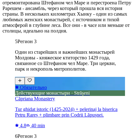
отремонтирована Штефаном чел Маре и перестроена Петру
Рарешем - ансамбль, через который прошла вся история
страны. В нескольких километрах Хынку - один из самых
любимых женских монастырей, с источником и тихой
атмосферой в глубине леса. Все они - в часе или меньше от
столицы, идеально на полдня.
5
Регион 3
Один из старейших и важнейших монастырей
Молдовы - княжеское ктиторство 1429 года,
связанное со Штефаном чел Маре. Три церкви,
парк и некрополь митрополитов.
Обязательно
Действующие монастыри · Strășeni
Căpriana Monastery
Tur ghidat istoric (1425-2024) + pelerinaj la biserica
Petru Rareș + plimbare prin Codrii Lăpușnei.
4.8
40 min
6
Регион 3