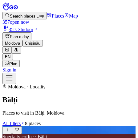
Places
Map
Search places…
⌘K
357
open now
35°C
·
Indoor
Plan a day
Moldova
Chișinău
EN
Plan
Sign in
Moldova · Locality
Bălți
Places to visit in Bălți, Moldova.
All filters
8
places
Specialty coffee · Bălți