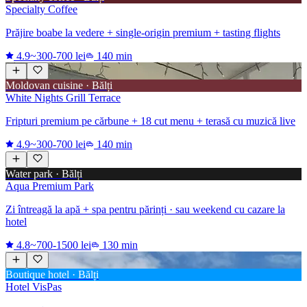
Specialty Coffee
Prăjire boabe la vedere + single-origin premium + tasting flights
4.9
~300-700 lei
140 min
Moldovan cuisine · Bălți
White Nights Grill Terrace
Fripturi premium pe cărbune + 18 cut menu + terasă cu muzică live
4.9
~300-700 lei
140 min
Water park · Bălți
Aqua Premium Park
Zi întreagă la apă + spa pentru părinți · sau weekend cu cazare la
hotel
4.8
~700-1500 lei
130 min
Boutique hotel · Bălți
Hotel VisPas