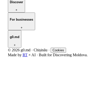
Discover
+
For businesses
+
g0.md
+
© 2026 g0.md · Chișinău
·
Cookies
Made by
RT
× AI · Built for Discovering Moldova.