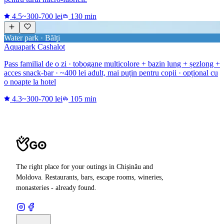
4.5
~300-700 lei
130 min
Water park · Bălți
Aquapark Cashalot
Pass familial de o zi · tobogane multicolore + bazin lung + șezlong +
acces snack-bar · ~400 lei adult, mai puțin pentru copii · opțional cu
o noapte la hotel
4.3
~300-700 lei
105 min
The right place for your outings in Chișinău and
Moldova. Restaurants, bars, escape rooms, wineries,
monasteries - already found.