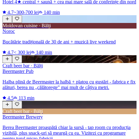
Hotel 4★ central + saună + cea mai mare sală de conferințe din nord
4.7
~300-700 lei
140 min
Moldovan cuisine · Bălți
Noroc
Bucătărie tradițională de 30 de ani + muzică live weekend
4.7
< 300 lei
140 min
Craft beer bar
· Bălți
Beermaster Pub
Halba plină de Beermaster la halbă + platou cu gustări - fabrica e fix
alături, berea nu „călătorește" mai mult de câțiva metri.
4.5
113 min
Craft beer bar · Bălți
Beermaster Brewery
Berea Beermaster proaspătă chiar la sursă - tap room cu producția
vizibilă, plus snack-uri să meargă cu ea. Vizitezi cu programare
pentru turul micro-fabricii.