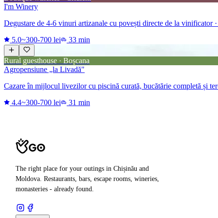
I'm Winery
Degustare de 4-6 vinuri artizanale cu povești directe de la vinificator ·
5.0
~300-700 lei
33 min
Rural guesthouse · Boșcana
Agropensiune „la Livadă"
Cazare în mijlocul livezilor cu piscină curată, bucătărie completă și ter
4.4
~300-700 lei
31 min
The right place for your outings in Chișinău and
Moldova. Restaurants, bars, escape rooms, wineries,
monasteries - already found.