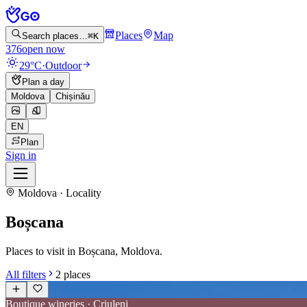
Places
Map
Search places…
⌘K
376
open now
29°C
·
Outdoor
Plan a day
Moldova
Chișinău
EN
Plan
Sign in
Moldova · Locality
Boșcana
Places to visit in Boșcana, Moldova.
All filters
2
places
Boutique wineries · Criuleni