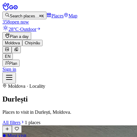
Places
Map
Search places…
⌘K
358
open now
28°C
·
Outdoor
Plan a day
Moldova
Chișinău
EN
Plan
Sign in
Moldova · Locality
Durlești
Places to visit in Durlești, Moldova.
All filters
1
places
Must visit