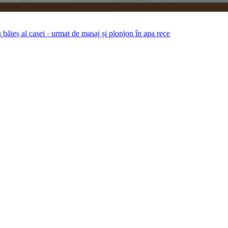
băieș al casei · urmat de masaj și plonjon în apa rece