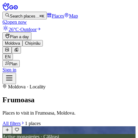
Places
Map
Search places…
⌘K
62
open now
26°C
·
Outdoor
Plan a day
Moldova
Chișinău
EN
Plan
Sign in
Moldova · Locality
Frumoasa
Places to visit in Frumoasa, Moldova.
All filters
1
places
Active monasteries · Călărași