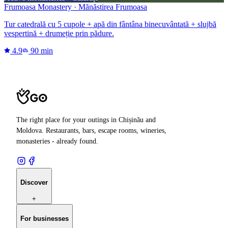
Frumoasa Monastery · Mănăstirea Frumoasa
Tur catedrală cu 5 cupole + apă din fântâna binecuvântată + slujbă
vespertină + drumeție prin pădure.
4.9
90 min
The right place for your outings in Chișinău and
Moldova. Restaurants, bars, escape rooms, wineries,
monasteries - already found.
Discover
+
For businesses