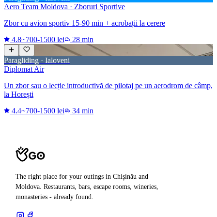
Aero Team Moldova · Zboruri Sportive
Zbor cu avion sportiv 15-90 min + acrobații la cerere
4.8
~700-1500 lei
28 min
Paragliding · Ialoveni
Diplomat Air
Un zbor sau o lecție introductivă de pilotaj pe un aerodrom de câmp,
la Horești
4.4
~700-1500 lei
34 min
The right place for your outings in Chișinău and
Moldova. Restaurants, bars, escape rooms, wineries,
monasteries - already found.