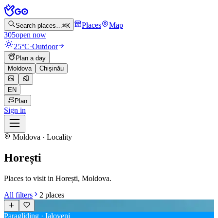
Places
Map
Search places…
⌘K
305
open now
25°C
·
Outdoor
Plan a day
Moldova
Chișinău
EN
Plan
Sign in
Moldova · Locality
Horești
Places to visit in Horești, Moldova.
All filters
2
places
Paragliding · Ialoveni