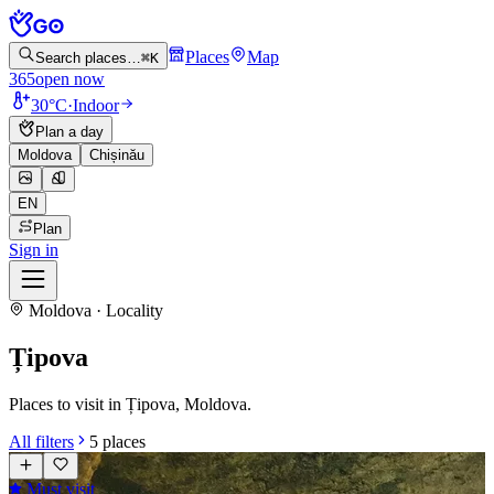
Places
Map
Search places…
⌘K
365
open now
30°C
·
Indoor
Plan a day
Moldova
Chișinău
EN
Plan
Sign in
Moldova · Locality
Țipova
Places to visit in Țipova, Moldova.
All filters
5
places
Must visit