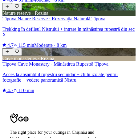
Nature reserve · Rezina
Țipova Nature Reserve · Rezervația Naturală Țipova
Trekking în defileul Nistrului + intrare în mănăstirea rupestră din sec
X
4.7
115 min
Moderate
·
8 km
Cave monasteries · Rezina
Țipova Cave Monastery · Mănăstirea Rupestră Țipova
Acces la ansamblul rupestru secundar + chilii izolate pentru
fotografie + vedere panoramică Nistru.
4.7
110 min
The right place for your outings in Chișinău and