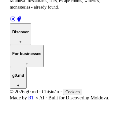
Moldova. Restaurants, bars, escape rooms, wineries,
monasteries - already found.
Discover
+
For businesses
+
g0.md
+
© 2026 g0.md · Chișinău
·
Cookies
Made by
RT
× AI · Built for Discovering Moldova.