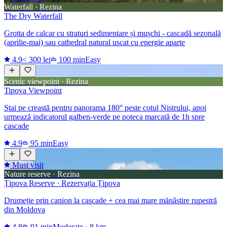
Waterfall · Rezina
The Dry Waterfall
Grotta de calcar cu straturi sedimentare și mușchi - cascadă sezonală
(aprilie-mai) sau cathedral natural uscat cu energie aparte
4.9
< 300 lei
100 min
Easy
Scenic viewpoint · Rezina
Tipova Viewpoint
Stai pe creastă pentru panorama 180° peste cotul Nistrului, apoi
urmează indicatorul galben-verde pe poteca marcată de 1h spre
cascade
4.9
95 min
Easy
Must visit
Nature reserve · Rezina
Țipova Reserve · Rezervația Țipova
Drumeție prin canion la cascade + cea mai mare mănăstire rupestră
din Moldova
4.8
91 min
Moderate
·
8 km