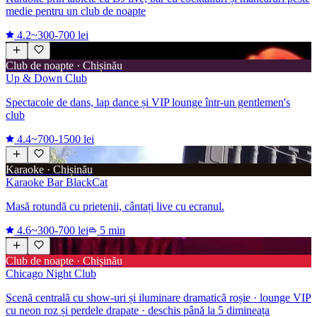
medie pentru un club de noapte
4.2
~300-700 lei
Club de noapte · Chișinău
Up & Down Club
Spectacole de dans, lap dance și VIP lounge într-un gentlemen's
club
4.4
~700-1500 lei
Karaoke · Chișinău
Karaoke Bar BlackCat
Masă rotundă cu prietenii, cântați live cu ecranul.
4.6
~300-700 lei
5 min
Club de noapte · Chișinău
Chicago Night Club
Scenă centrală cu show-uri și iluminare dramatică roșie · lounge VIP
cu neon roz și perdele drapate · deschis până la 5 dimineața