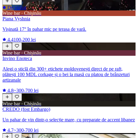
De vizitat
Wine bar · Chișinău
Piana Vyshnia
Vișinată 17° în pahar mic pe terasa de vară.
4.4
100-200 lei
Wine bar · Chișinău
Invino Enoteca
Alegi o sticlă din 300+ etichete moldovenești direct de pe raft,
plătești 100 MDL corkage și o bei la masă cu platou de brânzeturi
artizanale
4.8
~300-700 lei
Wine bar · Chișinău
CREDO (fost Embargo)
Un pahar de vin dintr-o selecție mare, cu preparate de accent libanez
4.7
~300-700 lei