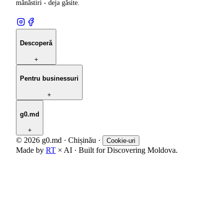
mănăstiri - deja găsite.
Descoperă
+
Pentru businessuri
+
g0.md
+
© 2026 g0.md · Chișinău
·
Cookie-uri
Made by
RT
× AI · Built for Discovering Moldova.