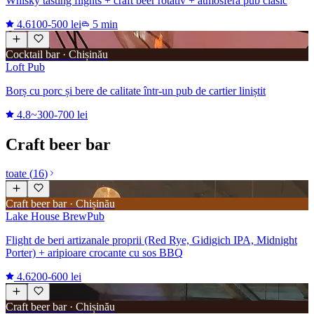
Whisky tasting flights + craft beer rotativ + atmosferă pub clasic
4.6
100-500 lei
5 min
Cocktail bar · Chișinău
Loft Pub
Borș cu porc și bere de calitate într-un pub de cartier liniștit
4.8
~300-700 lei
Craft beer bar
toate
(
16
)
Craft beer bar · Chișinău
Lake House BrewPub
Flight de beri artizanale proprii (Red Rye, Gidigich IPA, Midnight
Porter) + aripioare crocante cu sos BBQ
4.6
200-600 lei
Craft beer bar · Chișinău