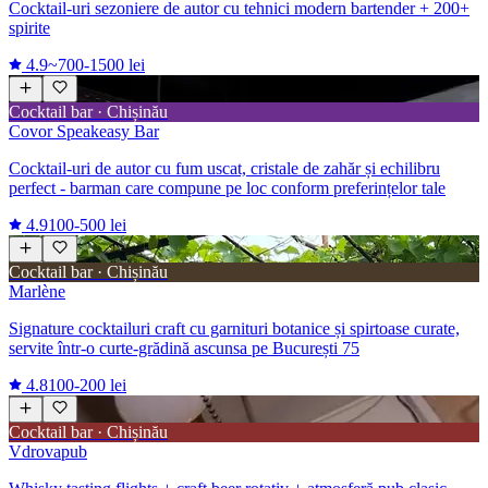
Cocktail-uri sezoniere de autor cu tehnici modern bartender + 200+
spirite
4.9
~700-1500 lei
Cocktail bar · Chișinău
Covor Speakeasy Bar
Cocktail-uri de autor cu fum uscat, cristale de zahăr și echilibru
perfect - barman care compune pe loc conform preferințelor tale
4.9
100-500 lei
Cocktail bar · Chișinău
Marlène
Signature cocktailuri craft cu garnituri botanice și spirtoase curate,
servite într-o curte-grădină ascunsa pe București 75
4.8
100-200 lei
Cocktail bar · Chișinău
Vdrovapub