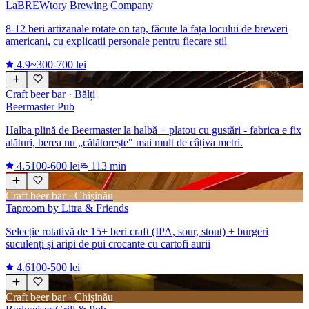
LaBREWtory Brewing Company
8-12 beri artizanale rotate on tap, făcute la fața locului de breweri
americani, cu explicații personale pentru fiecare stil
4.9
~300-700 lei
Craft beer bar
· Bălți
Beermaster Pub
Halba plină de Beermaster la halbă + platou cu gustări - fabrica e fix
alături, berea nu „călătorește" mai mult de câțiva metri.
4.5
100-600 lei
113 min
Craft beer bar · Chișinău
Taproom by Litra & Friends
Selecție rotativă de 15+ beri craft (IPA, sour, stout) + burgeri
suculenți și aripi de pui crocante cu cartofi aurii
4.6
100-500 lei
Craft beer bar · Chișinău