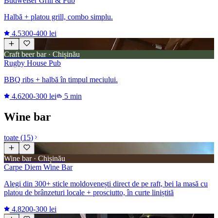
Budweiser Grill & Pub
Halbă + platou grill, combo simplu.
4.5
300-400 lei
Craft beer bar · Chișinău
Rugby House Pub
BBQ ribs + halbă în timpul meciului.
4.6
200-300 lei
5 min
Wine bar
toate
(
15
)
Wine bar · Chișinău
Carpe Diem Wine Bar
Alegi din 300+ sticle moldovenești direct de pe raft, bei la masă cu
platou de brânzeturi locale + prosciutto, în curte liniștită
4.8
200-300 lei