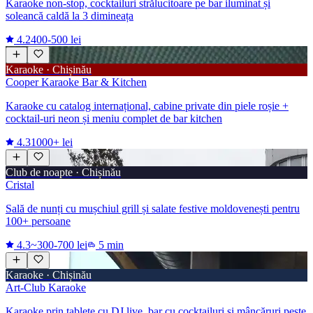
Karaoke non-stop, cocktailuri strălucitoare pe bar iluminat și
soleancă caldă la 3 dimineața
4.2
400-500 lei
Karaoke · Chișinău
Cooper Karaoke Bar & Kitchen
Karaoke cu catalog internațional, cabine private din piele roșie +
cocktail-uri neon și meniu complet de bar kitchen
4.3
1000+ lei
Club de noapte · Chișinău
Cristal
Sală de nunți cu mușchiul grill și salate festive moldovenești pentru
100+ persoane
4.3
~300-700 lei
5 min
Karaoke · Chișinău
Art-Club Karaoke
Karaoke prin tablete cu DJ live, bar cu cocktailuri și mâncăruri peste