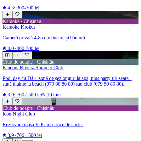
4.3
~300-700 lei
Karaoke · Chișinău
Karaoke Krokus
Cameră privată 4-8 cu mâncare și băutură.
4.0
~300-700 lei
Club de noapte · Chișinău
Fanconi Riviera Summer Club
Pool day cu DJ + zonă de șezlonguri la apă, plus party-uri seara -
sună înainte la beach (079 80 80 80) sau club (079 50 80 80).
3.9
~700-1500 lei
10 min
Club de noapte · Chișinău
Icon Night Club
Rezervare masă VIP cu service de sticle.
3.9
~700-1500 lei