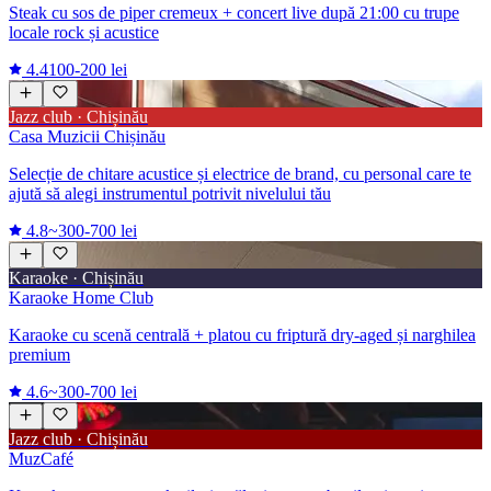
Steak cu sos de piper cremeux + concert live după 21:00 cu trupe
locale rock și acustice
4.4
100-200 lei
Jazz club · Chișinău
Casa Muzicii Chișinău
Selecție de chitare acustice și electrice de brand, cu personal care te
ajută să alegi instrumentul potrivit nivelului tău
4.8
~300-700 lei
Karaoke · Chișinău
Karaoke Home Club
Karaoke cu scenă centrală + platou cu friptură dry-aged și narghilea
premium
4.6
~300-700 lei
Jazz club · Chișinău
MuzCafé