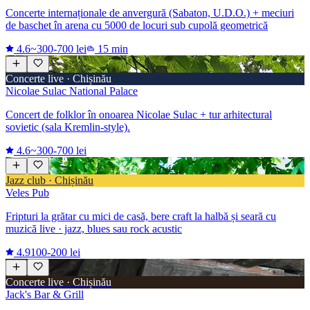
Concerte internaționale de anvergură (Sabaton, U.D.O.) + meciuri
de baschet în arena cu 5000 de locuri sub cupolă geometrică
4.6
~300-700 lei
15 min
Concerte live · Chișinău
Nicolae Sulac National Palace
Concert de folklor în onoarea Nicolae Sulac + tur arhitectural
sovietic (sala Kremlin-style).
4.6
~300-700 lei
Jazz club · Chișinău
Veles Pub
Fripturi la grătar cu mici de casă, bere craft la halbă și seară cu
muzică live · jazz, blues sau rock acustic
4.9
100-200 lei
Concerte live · Chișinău
Jack's Bar & Grill