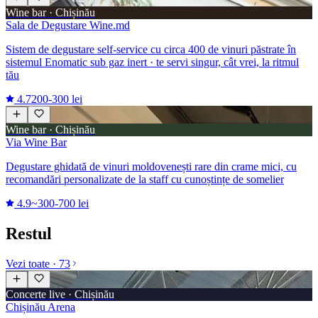
Wine bar · Chișinău
Sala de Degustare Wine.md
Sistem de degustare self-service cu circa 400 de vinuri păstrate în
sistemul Enomatic sub gaz inert · te servi singur, cât vrei, la ritmul
tău
4.7
200-300 lei
Wine bar · Chișinău
Via Wine Bar
Degustare ghidată de vinuri moldovenești rare din crame mici, cu
recomandări personalizate de la staff cu cunoștințe de somelier
4.9
~300-700 lei
Restul
Vezi toate · 73
Concerte live · Chișinău
Chișinău Arena