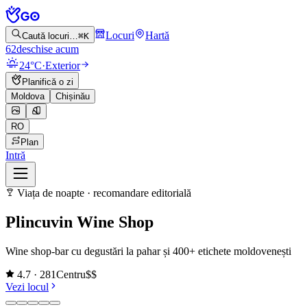
Locuri
Hartă
Caută locuri…
⌘K
62
deschise acum
24°C
·
Exterior
Planifică o zi
Moldova
Chișinău
RO
Plan
Intră
Viața de noapte
·
recomandare editorială
Plincuvin Wine Shop
Wine shop-bar cu degustări la pahar și 400+ etichete moldovenești
4.7
· 281
Centru
$$
Vezi locul