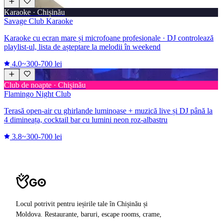
Karaoke · Chișinău
Savage Club Karaoke
Karaoke cu ecran mare și microfoane profesionale · DJ controlează
playlist-ul, lista de așteptare la melodii în weekend
4.0
~300-700 lei
Club de noapte · Chișinău
Flamingo Night Club
Terasă open-air cu ghirlande luminoase + muzică live și DJ până la
4 dimineața, cocktail bar cu lumini neon roz-albastru
3.8
~300-700 lei
Locul potrivit pentru ieșirile tale în Chișinău și
Moldova. Restaurante, baruri, escape rooms, crame,