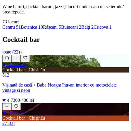
Wine baruri, cocktail baruri, jazz și locuri unde seara nu se termină
prea repede.
73
locuri
Centru
51
Botanica
10
Râșcani
5
Buiucani
2
Bălți
2
Cricova
1
Cocktail bar
toate
(
22
)
De vizitat
Cocktail bar · Chișinău
513
Vișinată de casă + Baba Neagra într-un interior cu motociclete
vintage și neon
4.7
300-400 lei
De vizitat
Cocktail bar · Chișinău
27 Bar