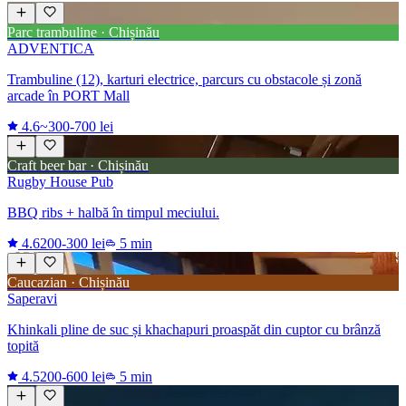
Parc trambuline · Chișinău
ADVENTICA
Trambuline (12), karturi electrice, parcurs cu obstacole și zonă
arcade în PORT Mall
4.6
~300-700 lei
Craft beer bar · Chișinău
Rugby House Pub
BBQ ribs + halbă în timpul meciului.
4.6
200-300 lei
5 min
Caucazian · Chișinău
Saperavi
Khinkali pline de suc și khachapuri proaspăt din cuptor cu brânză
topită
4.5
200-600 lei
5 min