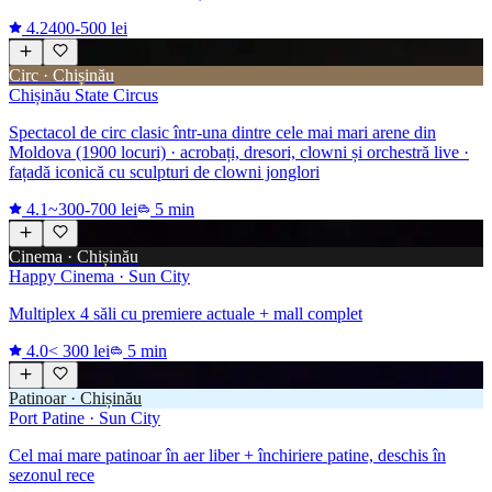
4.2
400-500 lei
Circ · Chișinău
Chișinău State Circus
Spectacol de circ clasic într-una dintre cele mai mari arene din
Moldova (1900 locuri) · acrobați, dresori, clowni și orchestră live ·
fațadă iconică cu sculpturi de clowni jonglori
4.1
~300-700 lei
5 min
Cinema · Chișinău
Happy Cinema · Sun City
Multiplex 4 săli cu premiere actuale + mall complet
4.0
< 300 lei
5 min
Patinoar · Chișinău
Port Patine · Sun City
Cel mai mare patinoar în aer liber + închiriere patine, deschis în
sezonul rece