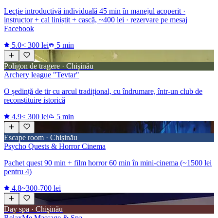
Lecție introductivă individuală 45 min în manejul acoperit ·
instructor + cal liniștit + cască, ~400 lei · rezervare pe mesaj
Facebook
5.0
< 300 lei
5 min
Poligon de tragere · Chișinău
Archery league "Tevtar"
O ședință de tir cu arcul tradițional, cu îndrumare, într-un club de
reconstituire istorică
4.9
< 300 lei
5 min
Escape room · Chișinău
Psycho Quests & Horror Cinema
Pachet quest 90 min + film horror 60 min în mini-cinema (~1500 lei
pentru 4)
4.8
~300-700 lei
Day spa · Chișinău
RelaxMe Massage & Spa