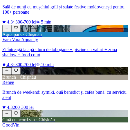
Sală de nunți cu mușchiul grill și salate festive moldovenești pentru
100+ persoane
4.3
~300-700 lei
5 min
Aqua park · Chișinău
Vara Vara Aquacity
Zi întreagă la apă · turn de tobogane + piscine cu valuri + zona
shallow + food court
4.3
~300-700 lei
10 min
Brunch · Chișinău
Renee
Brunch de weekend: syrniki, ouă benedict și cafea bună, cu serviciu
atent
4.3
200-300 lei
Cină cu acord vin · Chișinău
GoodVin