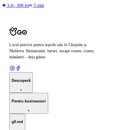
3.4
< 300 lei
5 min
Locul potrivit pentru ieșirile tale în Chișinău și
Moldova. Restaurante, baruri, escape rooms, crame,
mănăstiri - deja găsite.
Descoperă
+
Pentru businessuri
+
g0.md