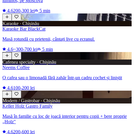
luminos, pe Moscova
4.6
200-300 lei
5 min
Karaoke · Chișinău
Karaoke Bar BlackCat
Masă rotundă cu prietenii, cântați live cu ecranul.
4.6
~300-700 lei
5 min
Cafenea specialty · Chișinău
Neems Coffee
O cafea sau o limonadă fără zahăr într-un cadru cochet și liniștit
4.6
100-200 lei
Modern / Gastrobar · Chișinău
Keller Holz Gastro Family
Masă în familie cu loc de joacă interior pentru copii + bere proprie
„Holz"
4.6
200-600 lei