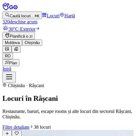
Locuri
Hartă
Caută locuri…
⌘K
320
deschise acum
30°C
·
Exterior
Planifică o zi
Moldova
Chișinău
RO
Plan
Intră
Chișinău · Râșcani
Locuri în Râșcani
Restaurante, baruri, escape rooms și alte locuri din sectorul Râșcani,
Chișinău.
Filtre detaliate
38
locuri