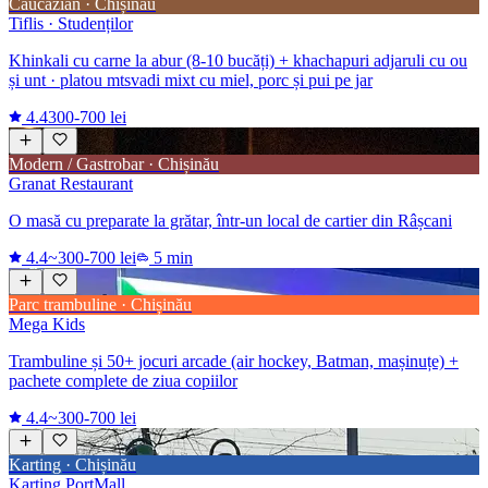
Caucazian · Chișinău
Tiflis · Studenților
Khinkali cu carne la abur (8-10 bucăți) + khachapuri adjaruli cu ou
și unt · platou mtsvadi mixt cu miel, porc și pui pe jar
4.4
300-700 lei
Modern / Gastrobar · Chișinău
Granat Restaurant
O masă cu preparate la grătar, într-un local de cartier din Râșcani
4.4
~300-700 lei
5 min
Parc trambuline · Chișinău
Mega Kids
Trambuline și 50+ jocuri arcade (air hockey, Batman, mașinuțe) +
pachete complete de ziua copiilor
4.4
~300-700 lei
Karting · Chișinău
Karting PortMall