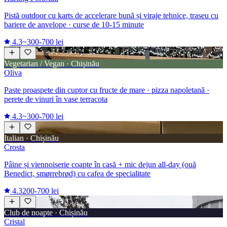
Pistă outdoor cu karts de accelerare bună și viraje tehnice, traseu cu
bariere de anvelope · curse de 10-15 minute
4.3
~300-700 lei
Vegetarian / Vegan · Chișinău
Oliva
Paste proaspete din cuptor cu fructe de mare · pizza napoletană ·
perete de vinuri în vase terracota
4.3
~300-700 lei
Italian · Chișinău
Crosta
Pâine și viennoiserie coapte în casă + mic dejun all-day (ouă
Benedict, smørrebrød) cu cafea de specialitate
4.3
200-700 lei
Club de noapte · Chișinău
Cristal