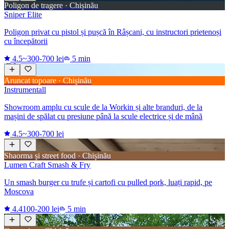
Poligon de tragere · Chișinău
Sniper Elite
Poligon privat cu pistol și pușcă în Râșcani, cu instructori prietenoși
cu începătorii
4.5
~300-700 lei
5 min
Aruncat topoare · Chișinău
Instrumentall
Showroom amplu cu scule de la Workin și alte branduri, de la
mașini de spălat cu presiune până la scule electrice și de mână
4.5
~300-700 lei
Shaorma și street food · Chișinău
Lumen Craft Smash & Fry
Un smash burger cu trufe și cartofi cu pulled pork, luați rapid, pe
Moscova
4.4
100-200 lei
5 min