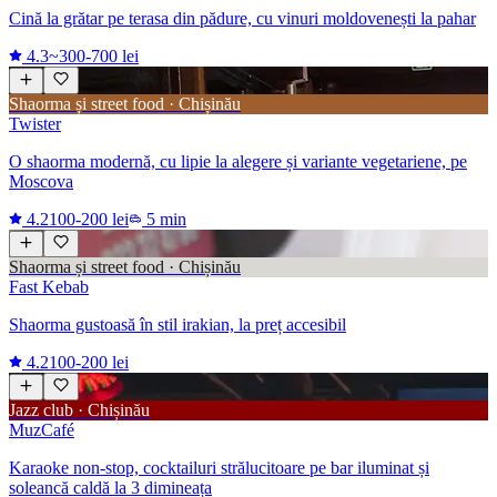
Cină la grătar pe terasa din pădure, cu vinuri moldovenești la pahar
4.3
~300-700 lei
Shaorma și street food · Chișinău
Twister
O shaorma modernă, cu lipie la alegere și variante vegetariene, pe
Moscova
4.2
100-200 lei
5 min
Shaorma și street food · Chișinău
Fast Kebab
Shaorma gustoasă în stil irakian, la preț accesibil
4.2
100-200 lei
Jazz club · Chișinău
MuzCafé
Karaoke non-stop, cocktailuri strălucitoare pe bar iluminat și
soleancă caldă la 3 dimineața