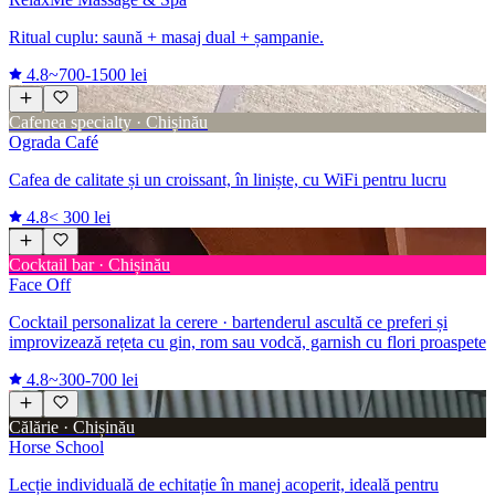
Ritual cuplu: saună + masaj dual + șampanie.
4.8
~700-1500 lei
Cafenea specialty · Chișinău
Ograda Café
Cafea de calitate și un croissant, în liniște, cu WiFi pentru lucru
4.8
< 300 lei
Cocktail bar · Chișinău
Face Off
Cocktail personalizat la cerere · bartenderul ascultă ce preferi și
improvizează rețeta cu gin, rom sau vodcă, garnish cu flori proaspete
4.8
~300-700 lei
Călărie · Chișinău
Horse School
Lecție individuală de echitație în manej acoperit, ideală pentru