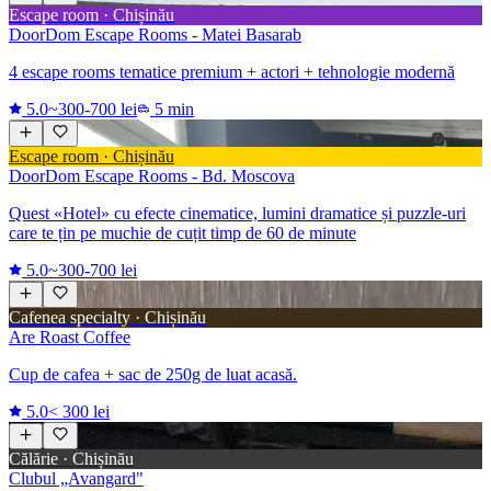
Escape room · Chișinău
DoorDom Escape Rooms - Matei Basarab
4 escape rooms tematice premium + actori + tehnologie modernă
5.0
~300-700 lei
5 min
Escape room · Chișinău
DoorDom Escape Rooms - Bd. Moscova
Quest «Hotel» cu efecte cinematice, lumini dramatice și puzzle-uri
care te țin pe muchie de cuțit timp de 60 de minute
5.0
~300-700 lei
Cafenea specialty · Chișinău
Are Roast Coffee
Cup de cafea + sac de 250g de luat acasă.
5.0
< 300 lei
Călărie · Chișinău
Clubul „Avangard"