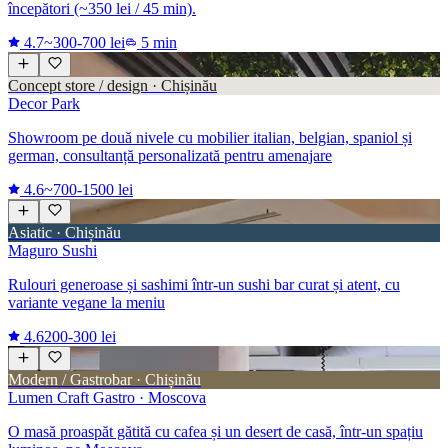
începători (~350 lei / 45 min).
4.7
~300-700 lei
5 min
Concept store / design · Chișinău
Decor Park
Showroom pe două nivele cu mobilier italian, belgian, spaniol și
german, consultanță personalizată pentru amenajare
4.6
~700-1500 lei
Asiatic · Chișinău
Maguro Sushi
Rulouri generoase și sashimi într-un sushi bar curat și atent, cu
variante vegane la meniu
4.6
200-300 lei
Modern / Gastrobar · Chișinău
Lumen Craft Gastro · Moscova
O masă proaspăt gătită cu cafea și un desert de casă, într-un spațiu