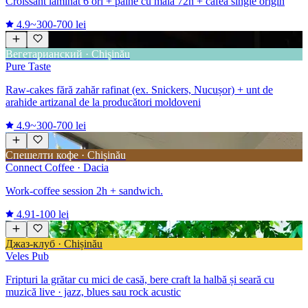
Croissant laminat 6 ori + pâine cu maia 72h + cafea single origin
4.9
~300-700 lei
Вегетарианский · Chișinău
Pure Taste
Raw-cakes fără zahăr rafinat (ex. Snickers, Nucușor) + unt de
arahide artizanal de la producători moldoveni
4.9
~300-700 lei
Спешелти кофе · Chișinău
Connect Coffee · Dacia
Work-coffee session 2h + sandwich.
4.9
1-100 lei
Джаз-клуб · Chișinău
Veles Pub
Fripturi la grătar cu mici de casă, bere craft la halbă și seară cu
muzică live · jazz, blues sau rock acustic