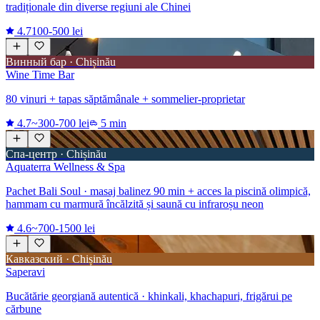
tradiționale din diverse regiuni ale Chinei
4.7
100-500 lei
Винный бар · Chișinău
Wine Time Bar
80 vinuri + tapas săptămânale + sommelier-proprietar
4.7
~300-700 lei
5 min
Спа-центр · Chișinău
Aquaterra Wellness & Spa
Pachet Bali Soul · masaj balinez 90 min + acces la piscină olimpică,
hammam cu marmură încălzită și saună cu infraroșu neon
4.6
~700-1500 lei
Кавказский · Chișinău
Saperavi
Bucătărie georgiană autentică · khinkali, khachapuri, frigărui pe
cărbune