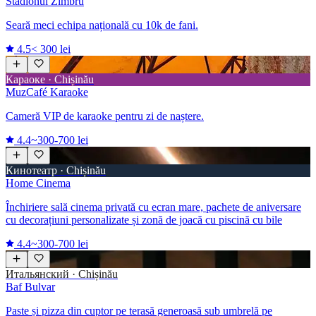
Stadionul Zimbru
Seară meci echipa națională cu 10k de fani.
4.5
< 300 lei
Караоке · Chișinău
MuzCafé Karaoke
Cameră VIP de karaoke pentru zi de naștere.
4.4
~300-700 lei
Кинотеатр · Chișinău
Home Cinema
Închiriere sală cinema privată cu ecran mare, pachete de aniversare
cu decorațiuni personalizate și zonă de joacă cu piscină cu bile
4.4
~300-700 lei
Итальянский · Chișinău
Baf Bulvar
Paste și pizza din cuptor pe terasă generoasă sub umbrelă pe