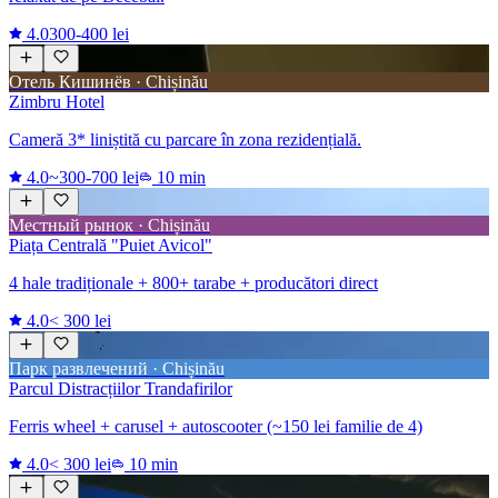
4.0
300-400 lei
Отель Кишинёв · Chișinău
Zimbru Hotel
Cameră 3* liniștită cu parcare în zona rezidențială.
4.0
~300-700 lei
10 min
Местный рынок · Chișinău
Piața Centrală "Puiet Avicol"
4 hale tradiționale + 800+ tarabe + producători direct
4.0
< 300 lei
Парк развлечений · Chișinău
Parcul Distracțiilor Trandafirilor
Ferris wheel + carusel + autoscooter (~150 lei familie de 4)
4.0
< 300 lei
10 min