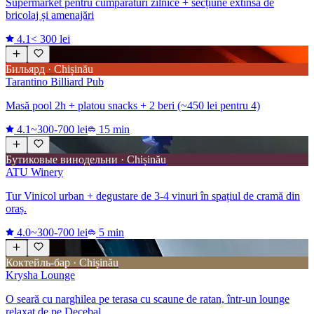
Supermarket pentru cumpărături zilnice + secțiune extinsă de
bricolaj și amenajări
4.1
< 300 lei
Бильярд · Chișinău
Tarantino Billiard Pub
Masă pool 2h + platou snacks + 2 beri (~450 lei pentru 4)
4.1
~300-700 lei
15 min
Бутиковые винодельни · Chișinău
ATU Winery
Tur Vinicol urban + degustare de 3-4 vinuri în spațiul de cramă din
oraș.
4.0
~300-700 lei
5 min
Коктейль-бар · Chișinău
Krysha Lounge
O seară cu narghilea pe terasa cu scaune de ratan, într-un lounge
relaxat de pe Decebal.