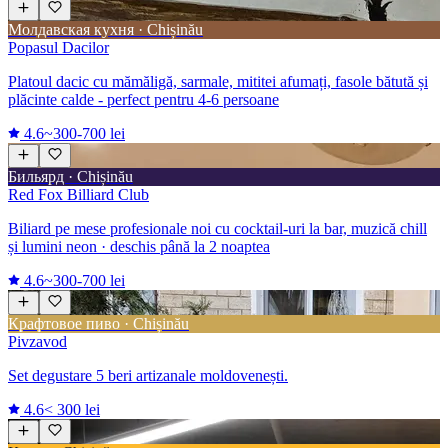
Молдавская кухня · Chișinău
Popasul Dacilor
Platoul dacic cu mămăligă, sarmale, mititei afumați, fasole bătută și
plăcinte calde - perfect pentru 4-6 persoane
4.6
~300-700 lei
Бильярд · Chișinău
Red Fox Billiard Club
Biliard pe mese profesionale noi cu cocktail-uri la bar, muzică chill
și lumini neon · deschis până la 2 noaptea
4.6
~300-700 lei
Крафтовое пиво · Chișinău
Pivzavod
Set degustare 5 beri artizanale moldovenești.
4.6
< 300 lei