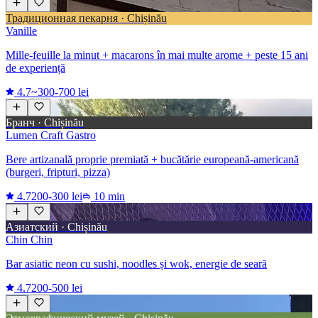
Традиционная пекарня · Chișinău
Vanille
Mille-feuille la minut + macarons în mai multe arome + peste 15 ani
de experiență
4.7
~300-700 lei
Бранч · Chișinău
Lumen Craft Gastro
Bere artizanală proprie premiată + bucătărie europeană-americană
(burgeri, fripturi, pizza)
4.7
200-300 lei
10 min
Азиатский · Chișinău
Chin Chin
Bar asiatic neon cu sushi, noodles și wok, energie de seară
4.7
200-500 lei