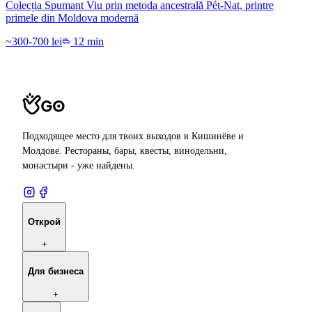
Colecția Spumant Viu prin metoda ancestrală Pét-Nat, printre
primele din Moldova modernă
~300-700 lei
12 min
Подходящее место для твоих выходов в Кишинёве и
Молдове. Рестораны, бары, квесты, винодельни,
монастыри - уже найдены.
Открой
+
Для бизнеса
+