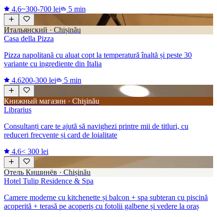
4.6
~300-700 lei
5 min
Итальянский · Chișinău
Casa della Pizza
Pizza napolitană cu aluat copt la temperatură înaltă și peste 30
variante cu ingrediente din Italia
4.6
200-300 lei
5 min
Книжный магазин · Chișinău
Librarius
Consultanți care te ajută să navighezi printre mii de titluri, cu
reduceri frecvente și card de loialitate
4.6
< 300 lei
Отель Кишинёв · Chișinău
Hotel Tulip Residence & Spa
Camere moderne cu kitchenette și balcon + spa subteran cu piscină
acoperită + terasă pe acoperiș cu fotolii galbene și vedere la oraș