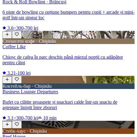
Rock & Roll Bowling · Brâncuși
6 piste de bowling cu opțiune bumpers pentru copii + arcade și mini-
golf într-un singur loc
3.6
~300-700 lei
Спешелти кофе · Chișinău
Coffee Like
Chioșc de cafea în parc deschis până miezul nopții cu adăpător
pentru câini
3.2
1-100 lei
Коктейль-бар · Chișinău
Business Lounge Departures
Bufet cu clătite proaspete și snackuri calde într-un spaciu de
așteptare liniștit între zboruri
3.1
~300-700 lei
10 min
Стейк-хаус · Chișinău
Beef House