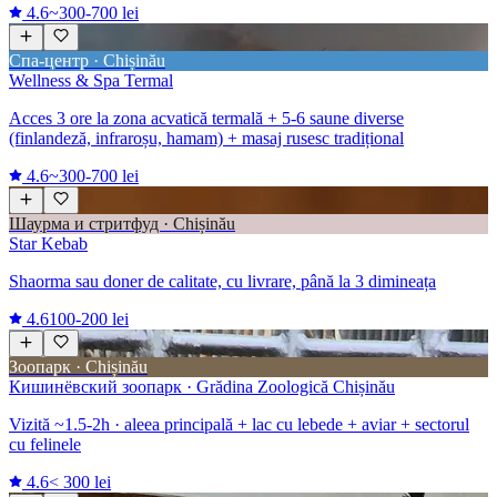
4.6
~300-700 lei
Спа-центр · Chișinău
Wellness & Spa Termal
Acces 3 ore la zona acvatică termală + 5-6 saune diverse
(finlandeză, infraroșu, hamam) + masaj rusesc tradițional
4.6
~300-700 lei
Шаурма и стритфуд · Chișinău
Star Kebab
Shaorma sau doner de calitate, cu livrare, până la 3 dimineața
4.6
100-200 lei
Зоопарк · Chișinău
Кишинёвский зоопарк · Grădina Zoologică Chișinău
Vizită ~1.5-2h · aleea principală + lac cu lebede + aviar + sectorul
cu felinele
4.6
< 300 lei