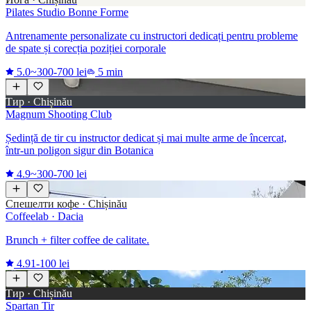
Pilates Studio Bonne Forme
Antrenamente personalizate cu instructori dedicați pentru probleme
de spate și corecția poziției corporale
5.0
~300-700 lei
5 min
Тир · Chișinău
Magnum Shooting Club
Ședință de tir cu instructor dedicat și mai multe arme de încercat,
într-un poligon sigur din Botanica
4.9
~300-700 lei
Спешелти кофе · Chișinău
Coffeelab · Dacia
Brunch + filter coffee de calitate.
4.9
1-100 lei
Тир · Chișinău
Spartan Tir