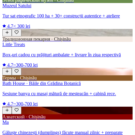
Этнографический музей · Chișinău
Muzeul Satului
Tur sat etnografic 100 ha + 30+ construcții autentice + ateliere
4.7
< 300 lei
Традиционная пекарня · Chișinău
Little Treats
Box-uri cadou cu prăjituri ambalate + livrare în ziua respectivă
4.7
~300-700 lei
Термы · Chișinău
Bath House · Băile din Grădina Botanică
Sesiune banya cu masaj mătură de mesteacăn + cabină rece.
4.7
~300-700 lei
Азиатский · Chișinău
Ma
Găluște chinezești (dumplings) făcute manual zilnic + preparate