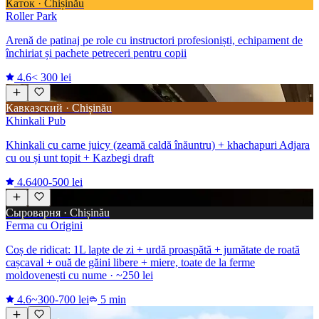
Каток · Chișinău
Roller Park
Arenă de patinaj pe role cu instructori profesioniști, echipament de
închiriat și pachete petreceri pentru copii
4.6
< 300 lei
Кавказский · Chișinău
Khinkali Pub
Khinkali cu carne juicy (zeamă caldă înăuntru) + khachapuri Adjara
cu ou și unt topit + Kazbegi draft
4.6
400-500 lei
Сыроварня · Chișinău
Ferma cu Origini
Coș de ridicat: 1L lapte de zi + urdă proaspătă + jumătate de roată
cașcaval + ouă de găini libere + miere, toate de la ferme
moldovenești cu nume · ~250 lei
4.6
~300-700 lei
5 min