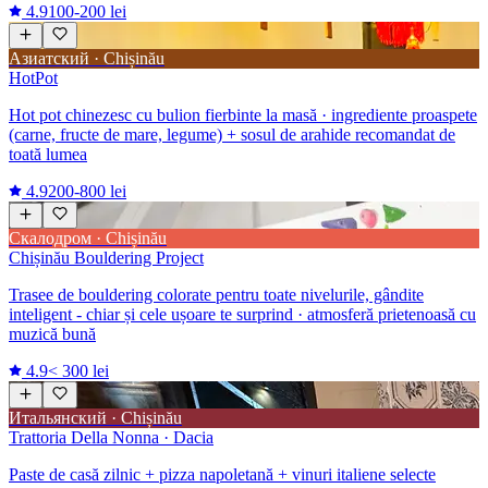
4.9
100-200 lei
Азиатский · Chișinău
HotPot
Hot pot chinezesc cu bulion fierbinte la masă · ingrediente proaspete
(carne, fructe de mare, legume) + sosul de arahide recomandat de
toată lumea
4.9
200-800 lei
Скалодром · Chișinău
Chișinău Bouldering Project
Trasee de bouldering colorate pentru toate nivelurile, gândite
inteligent - chiar și cele ușoare te surprind · atmosferă prietenoasă cu
muzică bună
4.9
< 300 lei
Итальянский · Chișinău
Trattoria Della Nonna · Dacia
Paste de casă zilnic + pizza napoletană + vinuri italiene selecte