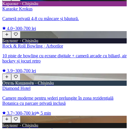
Караоке · Chișinău
Karaoke Krokus
Cameră privată 4-8 cu mâncare și băutură.
4.0
~300-700 lei
Боулинг · Chișinău
Rock & Roll Bowling · Arborilor
10 piste de bowling cu ecrane digitale + cameră arcade cu biliard, air
hockey și jocuri retro
3.9
~300-700 lei
Отель Кишинёв · Chișinău
Diamond Hotel
Camere moderne pentru șederi prelungite în zona rezidenţială
Botanica cu parcare privată inclusă
3.7
~300-700 lei
5 min
Боулинг · Chișinău