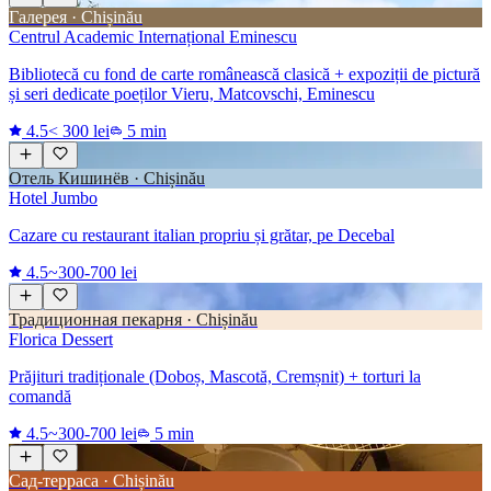
Галерея · Chișinău
Centrul Academic Internațional Eminescu
Bibliotecă cu fond de carte românească clasică + expoziții de pictură
și seri dedicate poeților Vieru, Matcovschi, Eminescu
4.5
< 300 lei
5 min
Отель Кишинёв · Chișinău
Hotel Jumbo
Cazare cu restaurant italian propriu și grătar, pe Decebal
4.5
~300-700 lei
Традиционная пекарня · Chișinău
Florica Dessert
Prăjituri tradiționale (Doboș, Mascotă, Cremșnit) + torturi la
comandă
4.5
~300-700 lei
5 min
Сад-терраса · Chișinău