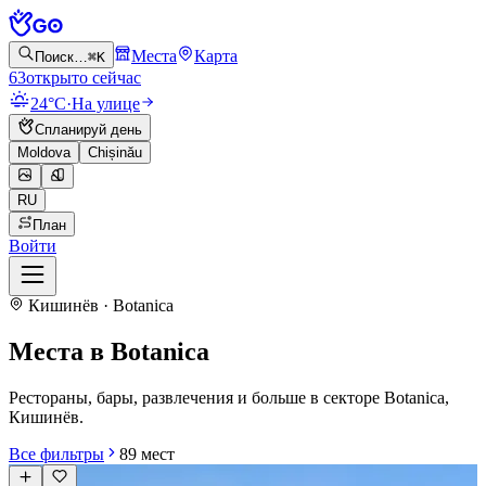
Места
Карта
Поиск…
⌘K
63
открыто сейчас
24°C
·
На улице
Спланируй день
Moldova
Chișinău
RU
План
Войти
Кишинёв · Botanica
Места в Botanica
Рестораны, бары, развлечения и больше в секторе Botanica,
Кишинёв.
Все фильтры
89
мест