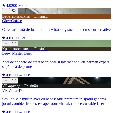
4.9
200-800 lei
Вегетарианский · Chișinău
GlowCoffee
Cafea aromată de luat la drum + hot-dog suculente cu sosuri creative
4.8
< 300 lei
Крафтовое пиво · Chișinău
Brew-Master-Beer
Zeci de etichete de craft beer local și internațional cu barman expert
și pălincă de prune
4.8
~300-700 lei
VR-аркада · Chișinău
VR Zona 47
Sesiune VR multiplayer cu headset-uri premium în spațiu generos ·
jocuri zombie shooter, escape room virtual, ritmice cu sabie laser
4.8
~300-700 lei