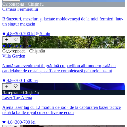
Сыроварня · Chișinău
Cămara Fermierului
Brânzeturi, mezeluri și lactate moldovenești de la mici fermieri, într-
un singur magazin
4.8
~300-700 lei
5 min
Обязательно
Сад-терраса · Chișinău
Villa Garden
Nuntă sau eveniment în grădină cu pavilion alb modern, sală cu
candelabre de cristal și staff care completează paharele instant
4.8
~700-1500 lei
Лазертаг · Chișinău
Laser Tag Arena
Arenă laser tag cu 12 moduri de joc · de la capturarea bazei tactice
până la battle royal cu scor live pe ecran
4.8
~300-700 lei