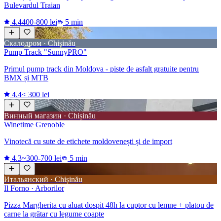
Bulevardul Traian
4.4
400-800 lei
5 min
Скалодром · Chișinău
Pump Track "SunnyPRO"
Primul pump track din Moldova - piste de asfalt gratuite pentru
BMX și MTB
4.4
< 300 lei
Винный магазин · Chișinău
Winetime Grenoble
Vinotecă cu sute de etichete moldovenești și de import
4.3
~300-700 lei
5 min
Итальянский · Chișinău
Il Forno · Arborilor
Pizza Margherita cu aluat dospit 48h la cuptor cu lemne + platou de
carne la grătar cu legume coapte