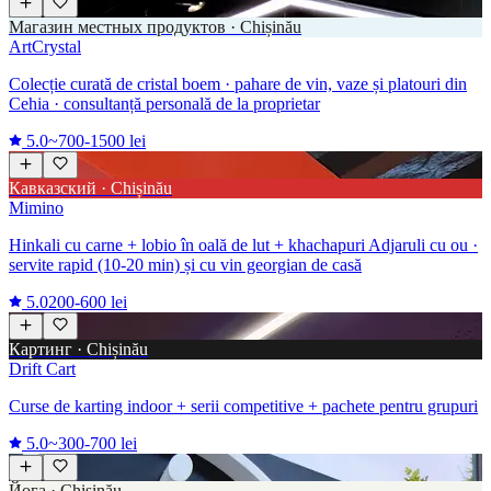
Магазин местных продуктов · Chișinău
ArtCrystal
Colecție curată de cristal boem · pahare de vin, vaze și platouri din
Cehia · consultanță personală de la proprietar
5.0
~700-1500 lei
Кавказский · Chișinău
Mimino
Hinkali cu carne + lobio în oală de lut + khachapuri Adjaruli cu ou ·
servite rapid (10-20 min) și cu vin georgian de casă
5.0
200-600 lei
Картинг · Chișinău
Drift Cart
Curse de karting indoor + serii competitive + pachete pentru grupuri
5.0
~300-700 lei
Йога · Chișinău