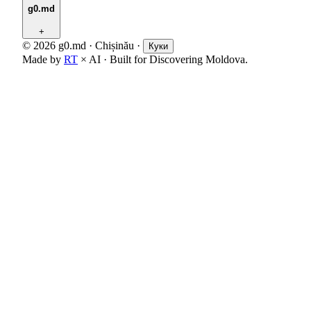
g0.md
+
© 2026 g0.md · Chișinău
·
Куки
Made by
RT
× AI · Built for Discovering Moldova.