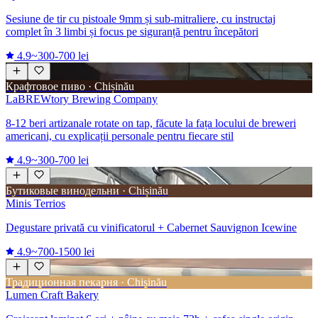
Sesiune de tir cu pistoale 9mm și sub-mitraliere, cu instructaj
complet în 3 limbi și focus pe siguranță pentru începători
4.9
~300-700 lei
Крафтовое пиво · Chișinău
LaBREWtory Brewing Company
8-12 beri artizanale rotate on tap, făcute la fața locului de breweri
americani, cu explicații personale pentru fiecare stil
4.9
~300-700 lei
Бутиковые винодельни · Chișinău
Minis Terrios
Degustare privată cu vinificatorul + Cabernet Sauvignon Icewine
4.9
~700-1500 lei
Традиционная пекарня · Chișinău
Lumen Craft Bakery