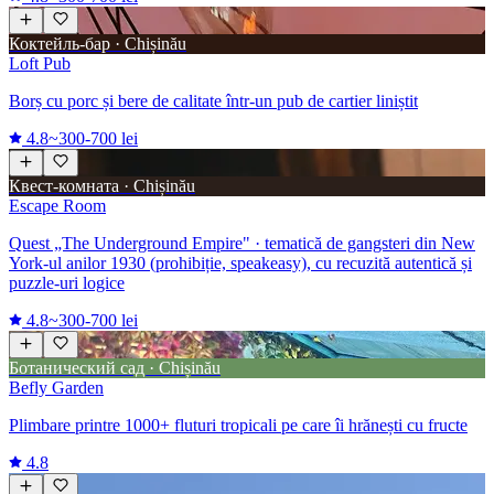
Коктейль-бар · Chișinău
Loft Pub
Borș cu porc și bere de calitate într-un pub de cartier liniștit
4.8
~300-700 lei
Квест-комната · Chișinău
Escape Room
Quest „The Underground Empire" · tematică de gangsteri din New
York-ul anilor 1930 (prohibiție, speakeasy), cu recuzită autentică și
puzzle-uri logice
4.8
~300-700 lei
Ботанический сад · Chișinău
Befly Garden
Plimbare printre 1000+ fluturi tropicali pe care îi hrănești cu fructe
4.8