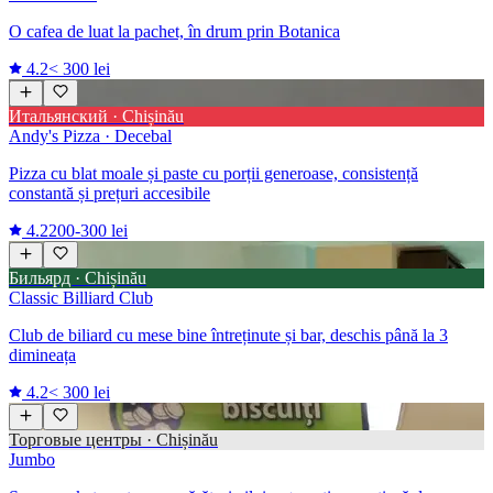
O cafea de luat la pachet, în drum prin Botanica
4.2
< 300 lei
Итальянский · Chișinău
Andy's Pizza · Decebal
Pizza cu blat moale și paste cu porții generoase, consistență
constantă și prețuri accesibile
4.2
200-300 lei
Бильярд · Chișinău
Classic Billiard Club
Club de biliard cu mese bine întreținute și bar, deschis până la 3
dimineața
4.2
< 300 lei
Торговые центры · Chișinău
Jumbo