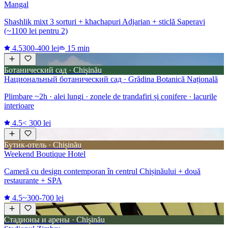
Mangal
Shashlik mixt 3 sorturi + khachapuri Adjarian + sticlă Saperavi
(~1100 lei pentru 2)
4.5
300-400 lei
15 min
Ботанический сад · Chișinău
Национальный ботанический сад · Grădina Botanică Națională
Plimbare ~2h · alei lungi · zonele de trandafiri și conifere · lacurile
interioare
4.5
< 300 lei
Бутик-отель · Chișinău
Weekend Boutique Hotel
Cameră cu design contemporan în centrul Chișinăului + două
restaurante + SPA
4.5
~300-700 lei
Стадионы и арены · Chișinău