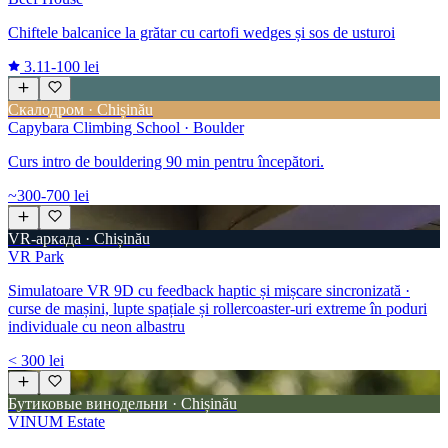
Chiftele balcanice la grătar cu cartofi wedges și sos de usturoi
3.1
1-100 lei
Скалодром · Chișinău
Capybara Climbing School · Boulder
Curs intro de bouldering 90 min pentru începători.
~300-700 lei
VR-аркада · Chișinău
VR Park
Simulatoare VR 9D cu feedback haptic și mișcare sincronizată ·
curse de mașini, lupte spațiale și rollercoaster-uri extreme în poduri
individuale cu neon albastru
< 300 lei
Бутиковые винодельни · Chișinău
VINUM Estate