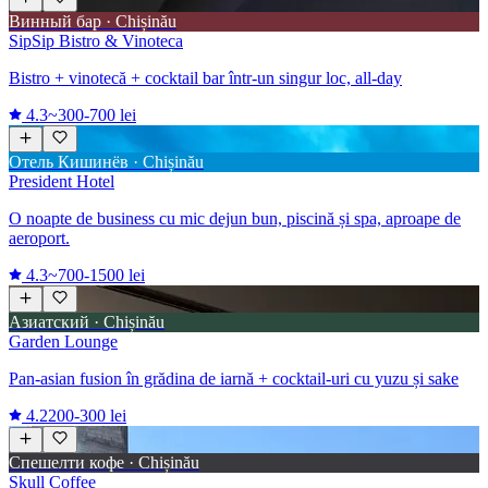
Винный бар · Chișinău
SipSip Bistro & Vinoteca
Bistro + vinotecă + cocktail bar într-un singur loc, all-day
4.3
~300-700 lei
Отель Кишинёв · Chișinău
President Hotel
O noapte de business cu mic dejun bun, piscină și spa, aproape de
aeroport.
4.3
~700-1500 lei
Азиатский · Chișinău
Garden Lounge
Pan-asian fusion în grădina de iarnă + cocktail-uri cu yuzu și sake
4.2
200-300 lei
Спешелти кофе · Chișinău
Skull Coffee