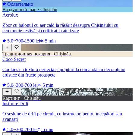
Обязательно
Воздушный шар · Chișinău
Aerolux
Zbor cu balonul cu aer cald la răsărit deasupra Chișinăului cu
ceremonie festivă și certificat la aterizare
5.0
~700-1500 lei
5 min
Традиционная пекарня · Chișinău
Coco Secret
Cookies cu textură perfectă și prăjituri la comandă cu decorațiuni
artistice din fructe proaspete
5.0
~300-700 lei
5 min
Картинг · Chișinău
Instruire Drift
O sesiune de drift pe circuit, cu instructor, pentru începători sau
avansați
5.0
~300-700 lei
5 min