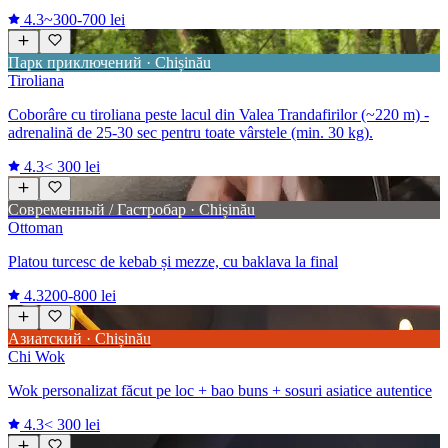
4.3
~300-700 lei
Парк приключений · Chișinău
Tiroliana
Coborâre cu tiroliana peste lacul din Valea Trandafirilor (~220 m) -
adrenalină de 25-30 sec pentru toate vârstele (min. 30 kg).
4.3
< 300 lei
Современный / Гастробар · Chișinău
Ottoman
Platou turcesc de kebab și mezze, cu baklava la final
4.3
200-800 lei
Азиатский · Chișinău
Chi Wok
Wok personalizat făcut pe loc + bao buns + sosuri asiatice autentice
4.3
< 300 lei