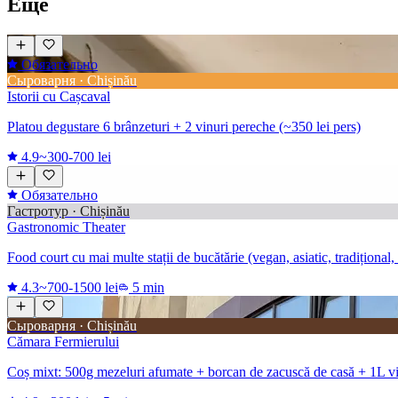
Ещё
Обязательно
Сыроварня · Chișinău
Istorii cu Cașcaval
Platou degustare 6 brânzeturi + 2 vinuri pereche (~350 lei pers)
4.9
~300-700 lei
Обязательно
Гастротур · Chișinău
Gastronomic Theater
Food court cu mai multe stații de bucătărie (vegan, asiatic, tradițional,
4.3
~700-1500 lei
5 min
Сыроварня · Chișinău
Cămara Fermierului
Coș mixt: 500g mezeluri afumate + borcan de zacuscă de casă + 1L vin