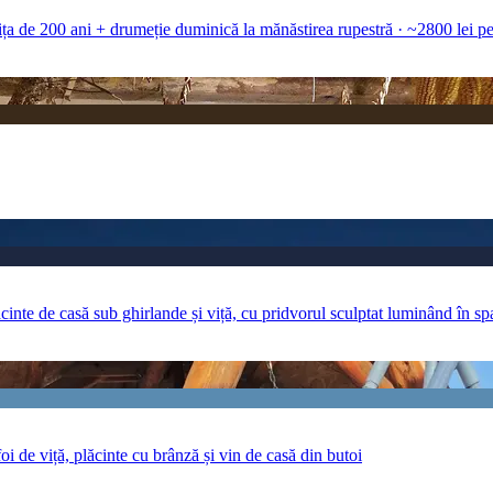
ița de 200 ani + drumeție duminică la mănăstirea rupestră · ~2800 lei p
ăcinte de casă sub ghirlande și viță, cu pridvorul sculptat luminând în sp
i de viță, plăcinte cu brânză și vin de casă din butoi