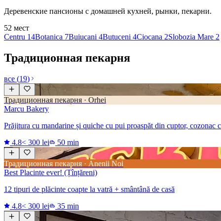
Деревенские пансионы с домашней кухней, рынки, пекарни.
52
мест
Centru
14
Botanica
7
Buiucani
4
Butuceni
4
Ciocana
2
Slobozia Mare
2
Традиционная пекарня
все
(
19
)
Традиционная пекарня · Orhei
Marcu Bakery
Prăjitura cu mandarine și quiche cu pui proaspăt din cuptor, cozonac 
4.8
< 300 lei
50 min
Традиционная пекарня · Anenii Noi
Best Placinte ever! (Țînțăreni)
12 tipuri de plăcinte coapte la vatră + smântână de casă
4.8
< 300 lei
35 min