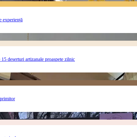
e experiență
 15 deserturi artizanale proaspete zilnic
 primitor