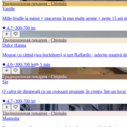
Традиционная пекарня · Chișinău
Vanille
Mille-feuille la minut + macarons în mai multe arome + peste 15 ani d
4.7
~300-700 lei
Традиционная пекарня · Chișinău
Dulce Hanna
Mousse cu cătină (sea buckthorn) și tort Raffaello · selecție rotativă de
4.9
~300-700 lei
5 min
Традиционная пекарня · Chișinău
Sin
O cafea de dimineață cu un croissant proaspăt, în centru, într-un local
4.7
~300-700 lei
Традиционная пекарня · Chișinău
Magnolia