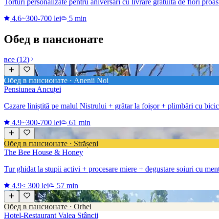
Torturi personalizate pentru aniversări cu livrare gratuită de flori proa
4.6
~300-700 lei
5 min
Обед в пансионате
все
(
12
)
Обед в пансионате · Anenii Noi
Pensiunea Ancuței
Cazare liniștită pe malul Nistrului + grătar la foișor + plimbări cu bicic
4.9
~300-700 lei
61 min
Обед в пансионате · Strășeni
The Bee House & Honey
Tur ghidat la stupii activi + procesare miere + degustare soiuri cu men
4.9
< 300 lei
57 min
Обед в пансионате · Orhei
Hotel-Restaurant Valea Stâncii