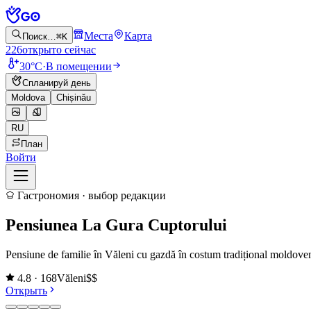
Места
Карта
Поиск…
⌘K
226
открыто сейчас
30°C
·
В помещении
Спланируй день
Moldova
Chișinău
RU
План
Войти
Гастрономия
·
выбор редакции
Pensiunea La Gura Cuptorului
Pensiune de familie în Văleni cu gazdă în costum tradițional moldoven
4.8
· 168
Văleni
$$
Открыть