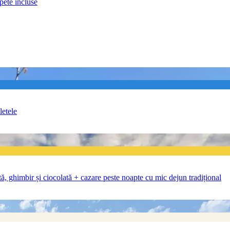
spete incluse
letele
tă, ghimbir și ciocolată + cazare peste noapte cu mic dejun tradițional