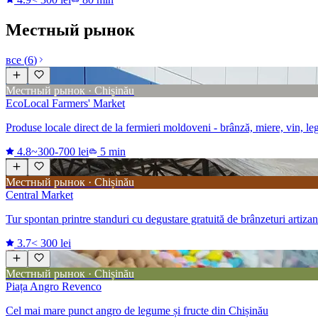
Местный рынок
все
(
6
)
Местный рынок · Chișinău
EcoLocal Farmers' Market
Produse locale direct de la fermieri moldoveni - brânză, miere, vin, l
4.8
~300-700 lei
5 min
Местный рынок · Chișinău
Central Market
Tur spontan printre standuri cu degustare gratuită de brânzeturi artizan
3.7
< 300 lei
Местный рынок · Chișinău
Piața Angro Revenco
Cel mai mare punct angro de legume și fructe din Chișinău