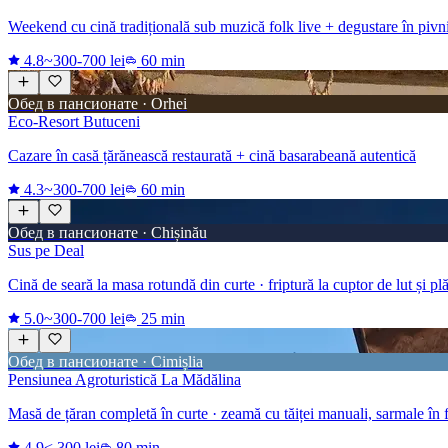
Weekend cu cină tradițională sub muzică folk live + degustare în pivn
4.8
~300-700 lei
60 min
Обед в пансионате · Orhei
Eco-Resort Butuceni
Cazare în casă țărănească restaurată + cină basarabeană autentică
4.3
~300-700 lei
60 min
Обед в пансионате · Chișinău
Sus pe Deal
Cină de seară la masa rotundă din curte · friptură la cuptor de lut și pl
5.0
~300-700 lei
25 min
Обед в пансионате · Cimișlia
Pensiunea Agroturistică La Mădălina
Masă de țăran completă în curte · zeamă cu tăiței manuali, sarmale în fo
4.9
< 300 lei
80 min