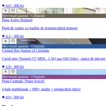
4.0
< 300 lei
Местный рынок · Chișinău
Piața Angro Bulgară
Piață de cartier cu tradiție de legumicultură bulgară
4.1
< 300 lei
Местный рынок · Chișinău
Central Bus Station of Chișinău
Cursă spre Tiraspol (57 MDL, 1.5h) sau Old Orhei · punct de plecare p
3.9
< 300 lei
Местный рынок · Chișinău
Piața Centrală "Puiet Avicol"
4 hale tradiționale + 800+ tarabe + producători direct
4.0
< 300 lei