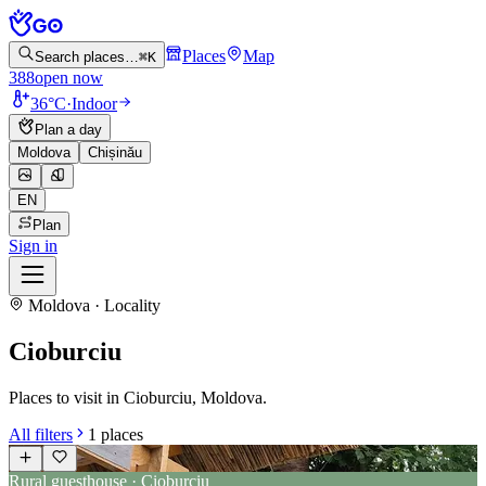
Places
Map
Search places…
⌘K
388
open now
36°C
·
Indoor
Plan a day
Moldova
Chișinău
EN
Plan
Sign in
Moldova · Locality
Cioburciu
Places to visit in Cioburciu, Moldova.
All filters
1
places
Rural guesthouse · Cioburciu