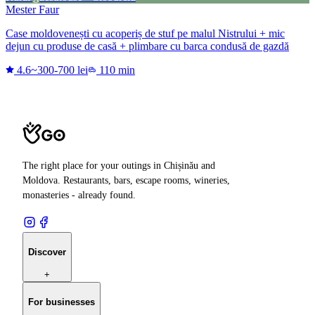
Mester Faur
Case moldovenești cu acoperiș de stuf pe malul Nistrului + mic
dejun cu produse de casă + plimbare cu barca condusă de gazdă
4.6
~300-700 lei
110 min
The right place for your outings in Chișinău and
Moldova. Restaurants, bars, escape rooms, wineries,
monasteries - already found.
Discover
+
For businesses