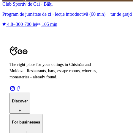
Club Sportiv de Cai · Bălți
Program de jumătate de zi · lecție introductivă (60 min) + tur de grajd
4.8
~300-700 lei
105 min
The right place for your outings in Chișinău and
Moldova. Restaurants, bars, escape rooms, wineries,
monasteries - already found.
Discover
+
For businesses
+