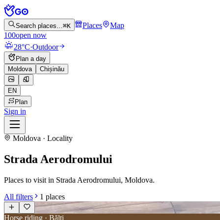
Places
Map
Search places…
⌘K
100
open now
28°C
·
Outdoor
Plan a day
Moldova
Chișinău
EN
Plan
Sign in
Moldova · Locality
Strada Aerodromului
Places to visit in Strada Aerodromului, Moldova.
All filters
1
places
Horse riding · Bălți