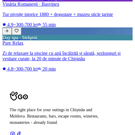
Vinăria Romanești · Basvinex
Tur pivnițe istorice 1880 + degustare + muzeu sticle ţariste
4.9
~300-700 lei
55 min
Day spa · Strășeni
Pure Relax
Zi de relaxare la piscine cu apă încălzită și sărată, șezlonguri și
vestiare curate, la 20 de minute de Chișinău
4.8
~300-700 lei
20 min
The right place for your outings in Chișinău and
Moldova. Restaurants, bars, escape rooms, wineries,
monasteries - already found.