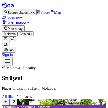
Places
Map
Search places…
⌘K
284
open now
31°C
·
Indoor
Plan a day
Moldova
Chișinău
EN
Plan
Sign in
Moldova · Locality
Strășeni
Places to visit in Strășeni, Moldova.
All filters
2
places
Premium wine estates · Strășeni