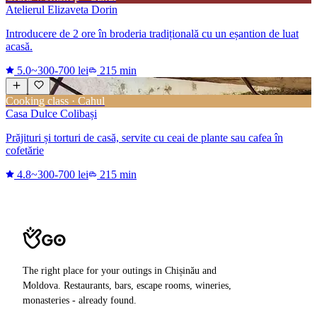
Atelierul Elizaveta Dorin
Introducere de 2 ore în broderia tradițională cu un eșantion de luat
acasă.
5.0
~300-700 lei
215 min
Cooking class · Cahul
Casa Dulce Colibași
Prăjituri și torturi de casă, servite cu ceai de plante sau cafea în
cofetărie
4.8
~300-700 lei
215 min
The right place for your outings in Chișinău and
Moldova. Restaurants, bars, escape rooms, wineries,
monasteries - already found.