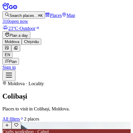
Places
Map
Search places…
⌘K
310
open now
23°C
·
Outdoor
Plan a day
Moldova
Chișinău
EN
Plan
Sign in
Moldova · Locality
Colibași
Places to visit in Colibași, Moldova.
All filters
2
places
Crafts workshop · Cahul