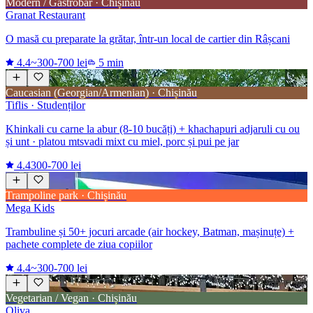
Modern / Gastrobar · Chișinău
Granat Restaurant
O masă cu preparate la grătar, într-un local de cartier din Râșcani
4.4
~300-700 lei
5 min
Caucasian (Georgian/Armenian) · Chișinău
Tiflis · Studenților
Khinkali cu carne la abur (8-10 bucăți) + khachapuri adjaruli cu ou
și unt · platou mtsvadi mixt cu miel, porc și pui pe jar
4.4
300-700 lei
Trampoline park · Chișinău
Mega Kids
Trambuline și 50+ jocuri arcade (air hockey, Batman, mașinuțe) +
pachete complete de ziua copiilor
4.4
~300-700 lei
Vegetarian / Vegan · Chișinău
Oliva