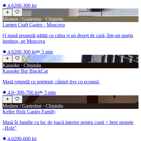
4.6
200-300 lei
Modern / Gastrobar · Chișinău
Lumen Craft Gastro · Moscova
O masă proaspăt gătită cu cafea și un desert de casă, într-un spațiu
luminos, pe Moscova
4.6
200-300 lei
5 min
Karaoke · Chișinău
Karaoke Bar BlackCat
Masă rotundă cu prietenii, cântați live cu ecranul.
4.6
~300-700 lei
5 min
Modern / Gastrobar · Chișinău
Keller Holz Gastro Family
Masă în familie cu loc de joacă interior pentru copii + bere proprie
„Holz"
4.6
200-600 lei