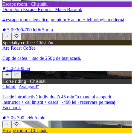
Escape room · Chișinău
DoorDom Escape Rooms - Matei Basarab
4 escape rooms tematice premium + actori + tehnologie modernă
5.0
~300-700 lei
5 min
Specialty coffee · Chișinău
Are Roast Coffee
Cup de cafea + sac de 250g de luat acasă.
5.0
< 300 lei
Horse riding · Chișinău
Clubul „Avangard"
Lecție introductivă individuală 45 min în manejul acoperit ·
instructor + cal liniștit + cască, ~400 lei · rezervare pe mesaj
Facebook
5.0
< 300 lei
5 min
Escape room · Chișinău