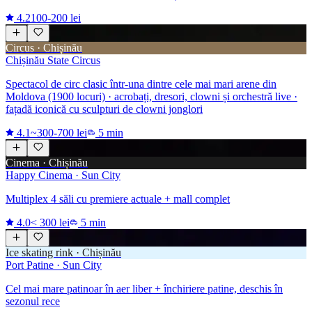
4.2
100-200 lei
Circus · Chișinău
Chișinău State Circus
Spectacol de circ clasic într-una dintre cele mai mari arene din
Moldova (1900 locuri) · acrobați, dresori, clowni și orchestră live ·
fațadă iconică cu sculpturi de clowni jonglori
4.1
~300-700 lei
5 min
Cinema · Chișinău
Happy Cinema · Sun City
Multiplex 4 săli cu premiere actuale + mall complet
4.0
< 300 lei
5 min
Ice skating rink · Chișinău
Port Patine · Sun City
Cel mai mare patinoar în aer liber + închiriere patine, deschis în
sezonul rece