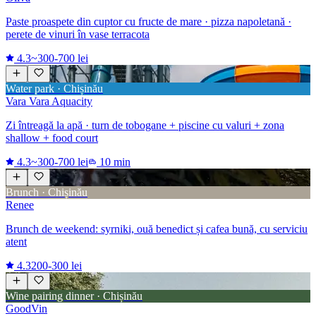
Paste proaspete din cuptor cu fructe de mare · pizza napoletană ·
perete de vinuri în vase terracota
4.3
~300-700 lei
Water park · Chișinău
Vara Vara Aquacity
Zi întreagă la apă · turn de tobogane + piscine cu valuri + zona
shallow + food court
4.3
~300-700 lei
10 min
Brunch · Chișinău
Renee
Brunch de weekend: syrniki, ouă benedict și cafea bună, cu serviciu
atent
4.3
200-300 lei
Wine pairing dinner · Chișinău
GoodVin