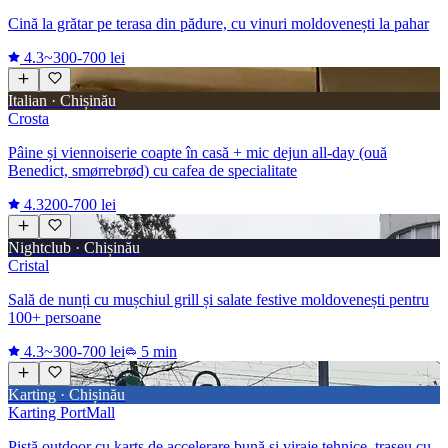
Cină la grătar pe terasa din pădure, cu vinuri moldovenești la pahar
4.3
~300-700 lei
Italian · Chișinău
Crosta
Pâine și viennoiserie coapte în casă + mic dejun all-day (ouă
Benedict, smørrebrød) cu cafea de specialitate
4.3
200-700 lei
Nightclub · Chișinău
Cristal
Sală de nunți cu mușchiul grill și salate festive moldovenești pentru
100+ persoane
4.3
~300-700 lei
5 min
Karting · Chișinău
Karting PortMall
Pistă outdoor cu karts de accelerare bună și viraje tehnice, traseu cu