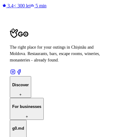
3.4
< 300 lei
5 min
The right place for your outings in Chișinău and
Moldova. Restaurants, bars, escape rooms, wineries,
monasteries - already found.
Discover
+
For businesses
+
g0.md