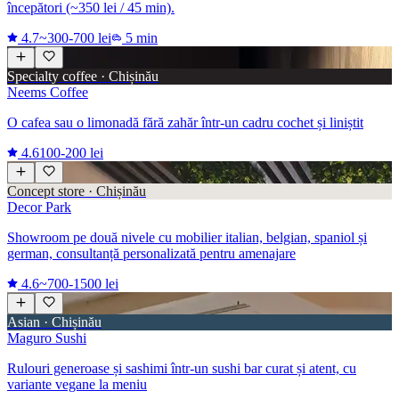
începători (~350 lei / 45 min).
4.7
~300-700 lei
5 min
Specialty coffee · Chișinău
Neems Coffee
O cafea sau o limonadă fără zahăr într-un cadru cochet și liniștit
4.6
100-200 lei
Concept store · Chișinău
Decor Park
Showroom pe două nivele cu mobilier italian, belgian, spaniol și
german, consultanță personalizată pentru amenajare
4.6
~700-1500 lei
Asian · Chișinău
Maguro Sushi
Rulouri generoase și sashimi într-un sushi bar curat și atent, cu
variante vegane la meniu