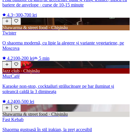
bariere de anvelope · curse de 10-15 minute
4.3
~300-700 lei
Shawarma & street food · Chișinău
Twister
O shaorma modernă, cu lipie la alegere și variante vegetariene, pe
Moscova
4.2
100-200 lei
5 min
Jazz club · Chișinău
MuzCafé
Karaoke non-stop, cocktailuri strălucitoare pe bar iluminat și
soleancă caldă la 3 dimineața
4.2
400-500 lei
Shawarma & street food · Chișinău
Fast Kebab
Shaorma gustoasă în stil irakian, la preț accesibil