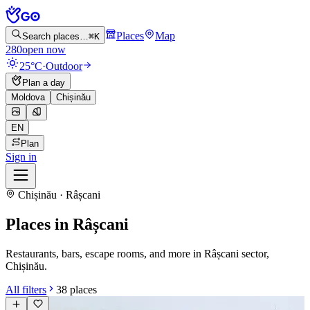
Places
Map
Search places…
⌘K
280
open now
25°C
·
Outdoor
Plan a day
Moldova
Chișinău
EN
Plan
Sign in
Chișinău · Râșcani
Places in Râșcani
Restaurants, bars, escape rooms, and more in Râșcani sector,
Chișinău.
All filters
38
places