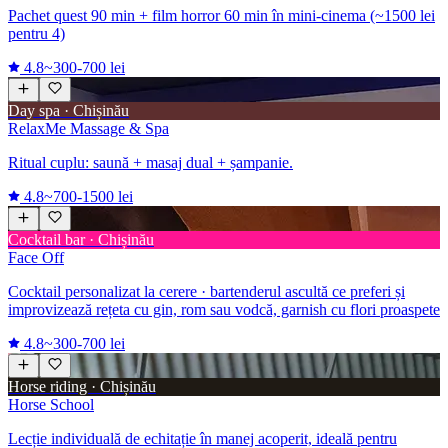
Pachet quest 90 min + film horror 60 min în mini-cinema (~1500 lei
pentru 4)
4.8
~300-700 lei
Day spa · Chișinău
RelaxMe Massage & Spa
Ritual cuplu: saună + masaj dual + șampanie.
4.8
~700-1500 lei
Cocktail bar · Chișinău
Face Off
Cocktail personalizat la cerere · bartenderul ascultă ce preferi și
improvizează rețeta cu gin, rom sau vodcă, garnish cu flori proaspete
4.8
~300-700 lei
Horse riding · Chișinău
Horse School
Lecție individuală de echitație în manej acoperit, ideală pentru