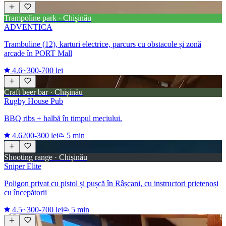
Trampoline park · Chișinău
ADVENTICA
Trambuline (12), karturi electrice, parcurs cu obstacole și zonă
arcade în PORT Mall
4.6
~300-700 lei
Craft beer bar · Chișinău
Rugby House Pub
BBQ ribs + halbă în timpul meciului.
4.6
200-300 lei
5 min
Shooting range · Chișinău
Sniper Elite
Poligon privat cu pistol și pușcă în Râșcani, cu instructori prietenoși
cu începătorii
4.5
~300-700 lei
5 min