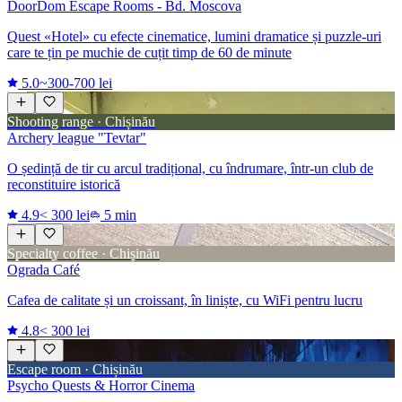
DoorDom Escape Rooms - Bd. Moscova
Quest «Hotel» cu efecte cinematice, lumini dramatice și puzzle-uri
care te țin pe muchie de cuțit timp de 60 de minute
5.0
~300-700 lei
Shooting range · Chișinău
Archery league "Tevtar"
O ședință de tir cu arcul tradițional, cu îndrumare, într-un club de
reconstituire istorică
4.9
< 300 lei
5 min
Specialty coffee · Chișinău
Ograda Café
Cafea de calitate și un croissant, în liniște, cu WiFi pentru lucru
4.8
< 300 lei
Escape room · Chișinău
Psycho Quests & Horror Cinema