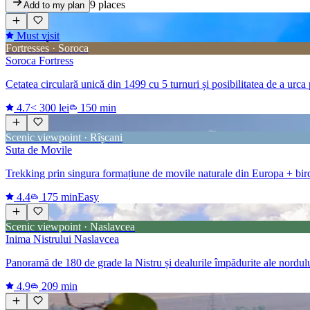
9 places
Add to my plan
Must visit
Fortresses · Soroca
Soroca Fortress
Cetatea circulară unică din 1499 cu 5 turnuri și posibilitatea de a urca
4.7
< 300 lei
150 min
Scenic viewpoint · Rîșcani
Suta de Movile
Trekking prin singura formațiune de movile naturale din Europa + bi
4.4
175 min
Easy
Scenic viewpoint · Naslavcea
Inima Nistrului Naslavcea
Panoramă de 180 de grade la Nistru și dealurile împădurite ale nordului
4.9
209 min