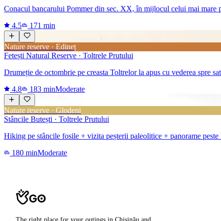
Conacul bancarului Pommer din sec. XX, în mijlocul celui mai mare parc 
4.5
171 min
Nature reserve · Edineț
Fetești Natural Reserve · Toltrele Prutului
Drumeție de octombrie pe creasta Toltrelor la apus cu vederea spre satul
4.8
183 min
Moderate
Nature reserve · Glodeni
Stâncile Butești · Toltrele Prutului
Hiking pe stâncile fosile + vizita peșterii paleolitice + panorame peste
180 min
Moderate
The right place for your outings in Chișinău and