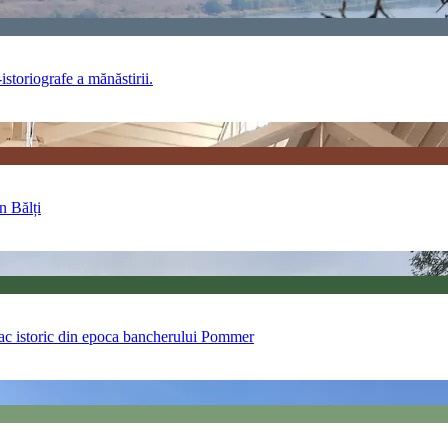
istoriografe a mănăstirii.
n Bălți
 lac istoric din epoca bancherului Pommer