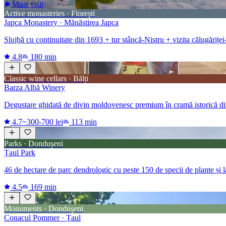
Must visit
Active monasteries · Florești
Japca Monastery · Mănăstirea Japca
Slujbă cu continuitate din 1693 + tur stâncă-Nistru + vizita călugăriței-
4.8
180 min
Classic wine cellars · Bălți
Barza Albă Winery
Degustare ghidată de divin moldovenesc premium în cramă istorică di
4.7
~300-700 lei
113 min
Parks · Dondușeni
Țaul Park
46 de hectare de parc dendrologic cu peste 150 de specii de plante și
4.5
169 min
Monuments · Dondușeni
Conacul Pommer · Țaul