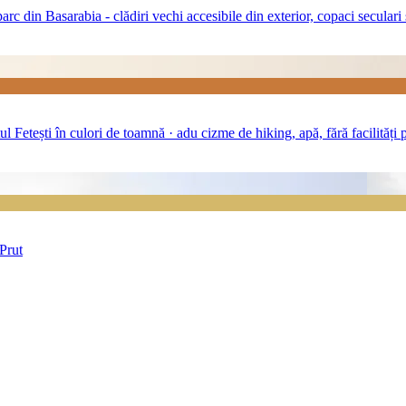
din Basarabia ⁠- clădiri vechi accesibile din exterior, copaci seculari 
 Fetești în culori de toamnă · adu cizme de hiking, apă, fără facilități 
 Prut