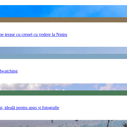
 pe terase cu crenel cu vedere la Nistru
rdwatching
, ideală pentru apus și fotografie