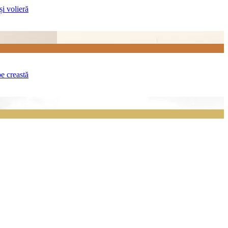
și volieră
pe creastă