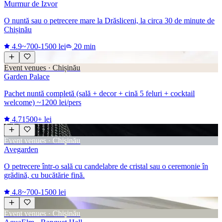
Murmur de Izvor
O nuntă sau o petrecere mare la Drăsliceni, la circa 30 de minute de
Chișinău
4.9
~700-1500 lei
20 min
Event venues · Chișinău
Garden Palace
Pachet nuntă completă (sală + decor + cină 5 feluri + cocktail
welcome) ~1200 lei/pers
4.7
1500+ lei
Event venues · Chișinău
Avegarden
O petrecere într-o sală cu candelabre de cristal sau o ceremonie în
grădină, cu bucătărie fină.
4.8
~700-1500 lei
Event venues · Chișinău