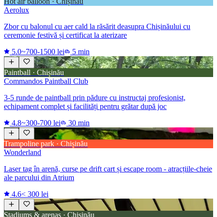
Hot air balloon · Chișinău
Aerolux
Zbor cu balonul cu aer cald la răsărit deasupra Chișinăului cu
ceremonie festivă și certificat la aterizare
5.0
~700-1500 lei
5 min
Paintball · Chișinău
Commandos Paintball Club
3-5 runde de paintball prin pădure cu instructaj profesionist,
echipament complet și facilități pentru grătar după joc
4.8
~300-700 lei
30 min
Trampoline park · Chișinău
Wonderland
Laser tag în arenă, curse pe drift cart și escape room - atracțiile-cheie
ale parcului din Atrium
4.6
< 300 lei
Stadiums & arenas · Chișinău