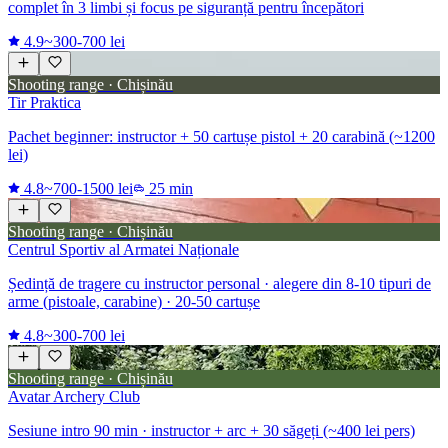
complet în 3 limbi și focus pe siguranță pentru începători
4.9
~300-700 lei
Shooting range · Chișinău
Tir Praktica
Pachet beginner: instructor + 50 cartușe pistol + 20 carabină (~1200
lei)
4.8
~700-1500 lei
25 min
Shooting range · Chișinău
Centrul Sportiv al Armatei Naționale
Ședință de tragere cu instructor personal · alegere din 8-10 tipuri de
arme (pistoale, carabine) · 20-50 cartușe
4.8
~300-700 lei
Shooting range · Chișinău
Avatar Archery Club
Sesiune intro 90 min · instructor + arc + 30 săgeți (~400 lei pers)