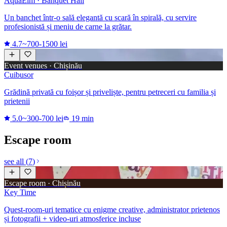
AquaElm · Banquet Hall
Un banchet într-o sală elegantă cu scară în spirală, cu servire
profesionistă și meniu de carne la grătar.
4.7
~700-1500 lei
Event venues · Chișinău
Cuibusor
Grădină privată cu foișor și priveliște, pentru petreceri cu familia și
prietenii
5.0
~300-700 lei
19 min
Escape room
see all
(
7
)
Escape room · Chișinău
Key Time
Quest-room-uri tematice cu enigme creative, administrator prietenos
și fotografii + video-uri atmosferice incluse