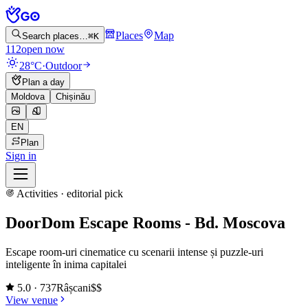
Places
Map
Search places…
⌘K
112
open now
28°C
·
Outdoor
Plan a day
Moldova
Chișinău
EN
Plan
Sign in
Activities
·
editorial pick
DoorDom Escape Rooms - Bd. Moscova
Escape room-uri cinematice cu scenarii intense și puzzle-uri
inteligente în inima capitalei
5.0
· 737
Râșcani
$$
View venue