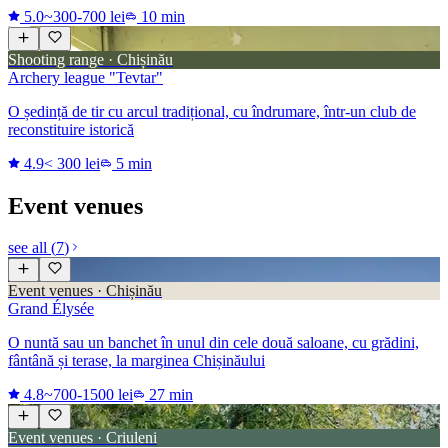
5.0
~300-700 lei
10 min
Shooting range · Chișinău
Archery league "Tevtar"
O ședință de tir cu arcul tradițional, cu îndrumare, într-un club de
reconstituire istorică
4.9
< 300 lei
5 min
Event venues
see all
(
7
)
Event venues · Chișinău
Grand Élysée
O nuntă sau un banchet în unul din cele două saloane, cu grădini,
fântână și terase, la marginea Chișinăului
4.8
~700-1500 lei
27 min
Event venues · Criuleni