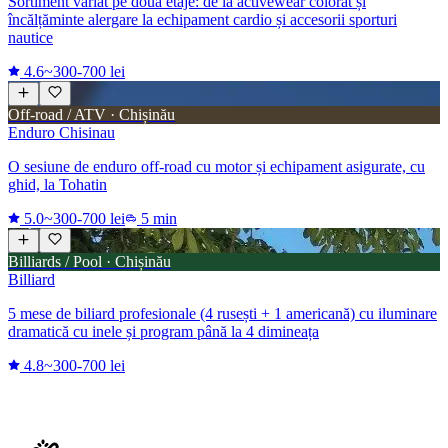
Sortiment variat pe două etaje: de la activewear colorat și
încălțăminte alergare la echipament cardio și accesorii sporturi
nautice
4.6
~300-700 lei
Off-road / ATV · Chișinău
Enduro Chisinau
O sesiune de enduro off-road cu motor și echipament asigurate, cu
ghid, la Tohatin
5.0
~300-700 lei
5 min
Billiards / Pool · Chișinău
Billiard
5 mese de biliard profesionale (4 rusești + 1 americană) cu iluminare
dramatică cu inele și program până la 4 dimineața
4.8
~300-700 lei