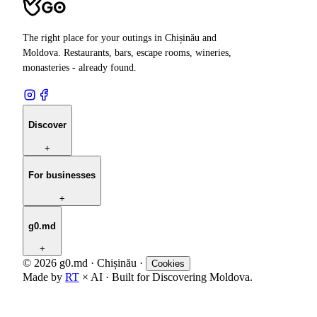
The right place for your outings in Chișinău and
Moldova. Restaurants, bars, escape rooms, wineries,
monasteries - already found.
Discover
+
For businesses
+
g0.md
+
© 2026 g0.md · Chișinău
·
Cookies
Made by
RT
× AI · Built for Discovering Moldova.