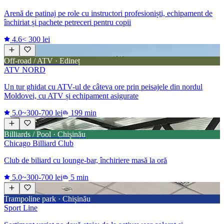
Arenă de patinaj pe role cu instructori profesioniști, echipament de
închiriat și pachete petreceri pentru copii
4.6
< 300 lei
Off-road / ATV · Edineț
ATV NORD
Un tur ghidat cu ATV-ul de câteva ore prin peisajele din nordul
Moldovei, cu ATV și echipament asigurate
5.0
~300-700 lei
199 min
Billiards / Pool · Chișinău
Chicago Billiard Club
Club de biliard cu lounge-bar, închiriere masă la oră
5.0
~300-700 lei
5 min
Trampoline park · Chișinău
Sport Line