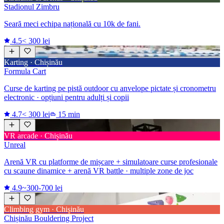
Stadionul Zimbru
Seară meci echipa națională cu 10k de fani.
4.5
< 300 lei
Karting · Chișinău
Formula Cart
Curse de karting pe pistă outdoor cu anvelope pictate și cronometru
electronic · opțiuni pentru adulți și copii
4.7
< 300 lei
15 min
VR arcade · Chișinău
Unreal
Arenă VR cu platforme de mișcare + simulatoare curse profesionale
cu scaune dinamice + arenă VR battle · multiple zone de joc
4.9
~300-700 lei
Climbing gym · Chișinău
Chișinău Bouldering Project