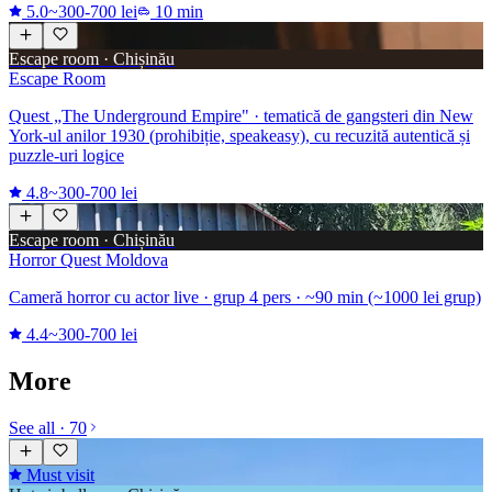
5.0
~300-700 lei
10 min
Escape room · Chișinău
Escape Room
Quest „The Underground Empire" · tematică de gangsteri din New
York-ul anilor 1930 (prohibiție, speakeasy), cu recuzită autentică și
puzzle-uri logice
4.8
~300-700 lei
Escape room · Chișinău
Horror Quest Moldova
Cameră horror cu actor live · grup 4 pers · ~90 min (~1000 lei grup)
4.4
~300-700 lei
More
See all · 70
Must visit