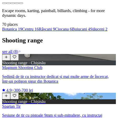
Escape rooms, karting, paintball, billiards, climbing - for more
dynamic days.
70
places
Botanica
19
Centru
16
Râșcani
9
Ciocana
6
Buiucani
4
Stăuceni
2
Shooting range
see all
(
8
)
Shooting range · Chișinău
Magnum Shooting Club
Ședință de tir cu instructor dedicat și mai multe arme de încercat,
într-un poligon sigur din Botanica
4.9
~300-700 lei
Shooting range · Chișinău
Spartan Tir
Sesiune de tir cu pistoale 9mm și sub-mitraliere, cu instructaj