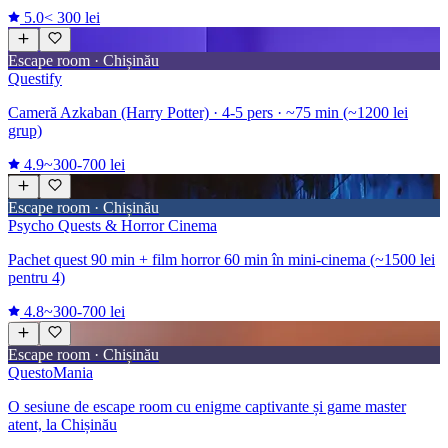
5.0
< 300 lei
Escape room · Chișinău
Questify
Cameră Azkaban (Harry Potter) · 4-5 pers · ~75 min (~1200 lei
grup)
4.9
~300-700 lei
Escape room · Chișinău
Psycho Quests & Horror Cinema
Pachet quest 90 min + film horror 60 min în mini-cinema (~1500 lei
pentru 4)
4.8
~300-700 lei
Escape room · Chișinău
QuestoMania
O sesiune de escape room cu enigme captivante și game master
atent, la Chișinău