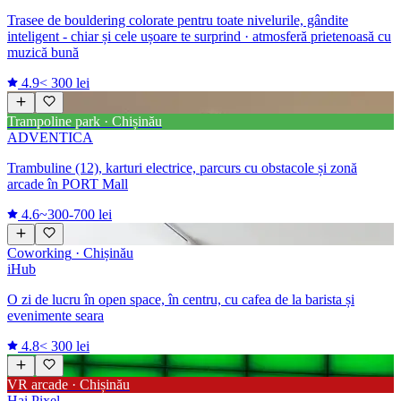
Trasee de bouldering colorate pentru toate nivelurile, gândite
inteligent - chiar și cele ușoare te surprind · atmosferă prietenoasă cu
muzică bună
4.9
< 300 lei
Trampoline park · Chișinău
ADVENTICA
Trambuline (12), karturi electrice, parcurs cu obstacole și zonă
arcade în PORT Mall
4.6
~300-700 lei
Coworking
· Chișinău
iHub
O zi de lucru în open space, în centru, cu cafea de la barista și
evenimente seara
4.8
< 300 lei
VR arcade · Chișinău
Hai Pixel