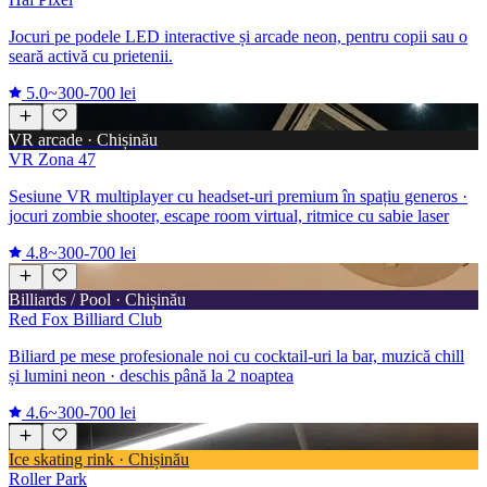
Jocuri pe podele LED interactive și arcade neon, pentru copii sau o
seară activă cu prietenii.
5.0
~300-700 lei
VR arcade · Chișinău
VR Zona 47
Sesiune VR multiplayer cu headset-uri premium în spațiu generos ·
jocuri zombie shooter, escape room virtual, ritmice cu sabie laser
4.8
~300-700 lei
Billiards / Pool · Chișinău
Red Fox Billiard Club
Biliard pe mese profesionale noi cu cocktail-uri la bar, muzică chill
și lumini neon · deschis până la 2 noaptea
4.6
~300-700 lei
Ice skating rink · Chișinău
Roller Park