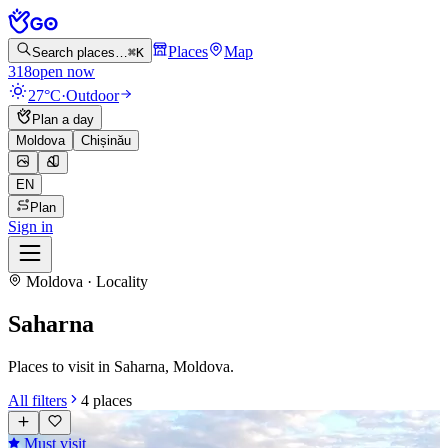
Places
Map
Search places…
⌘K
318
open now
27°C
·
Outdoor
Plan a day
Moldova
Chișinău
EN
Plan
Sign in
Moldova · Locality
Saharna
Places to visit in Saharna, Moldova.
All filters
4
places
Must visit