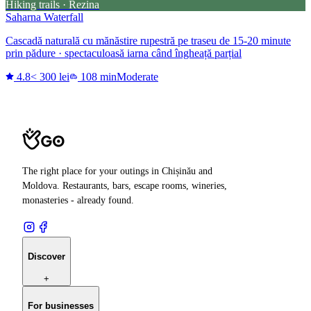
Hiking trails · Rezina
Saharna Waterfall
Cascadă naturală cu mănăstire rupestră pe traseu de 15-20 minute
prin pădure · spectaculoasă iarna când îngheață parțial
4.8
< 300 lei
108 min
Moderate
The right place for your outings in Chișinău and
Moldova. Restaurants, bars, escape rooms, wineries,
monasteries - already found.
Discover
+
For businesses