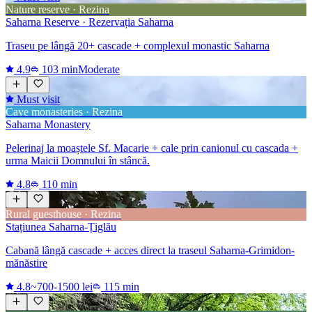
Nature reserve · Rezina
Saharna Reserve · Rezervația Saharna
Traseu pe lângă 20+ cascade + complexul monastic Saharna
4.9
103 min
Moderate
Must visit
Cave monasteries · Rezina
Saharna Monastery
Pelerinaj la moaștele Sf. Macarie + cale prin canionul cu cascada +
urma Maicii Domnului în stâncă.
4.8
110 min
Rural guesthouse · Rezina
Stațiunea Saharna-Țiglău
Cabană lângă cascade + acces direct la traseul Saharna-Grimidon-
mănăstire
4.8
~700-1500 lei
115 min