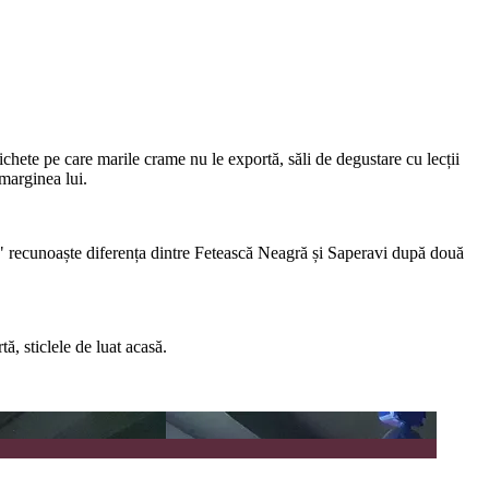
tichete pe care marile crame nu le exportă, săli de degustare cu lecții
marginea lui.
at" recunoaște diferența dintre Fetească Neagră și Saperavi după două
ă, sticlele de luat acasă.