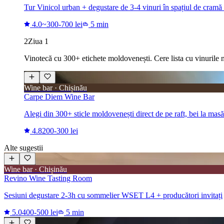
Tur Vinicol urban + degustare de 3-4 vinuri în spațiul de cramă 
4.0
~300-700 lei
5 min
2
Ziua 1
Vinotecă cu 300+ etichete moldovenești. Cere lista cu vinurile na
Wine bar · Chișinău
Carpe Diem Wine Bar
Alegi din 300+ sticle moldovenești direct de pe raft, bei la masă 
4.8
200-300 lei
Alte sugestii
Wine bar · Chișinău
Revino Wine Tasting Room
Sesiuni degustare 2-3h cu sommelier WSET L4 + producători invitați
5.0
400-500 lei
5 min