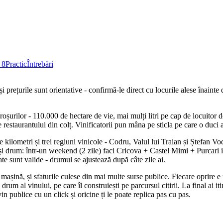
 8
Practic
Întrebări
i prețurile sunt orientative - confirmă-le direct cu locurile alese înainte
oșurilor - 110.000 de hectare de vie, mai mulți litri pe cap de locuitor d
 restaurantului din colț. Vinificatorii pun mâna pe sticla pe care o duci
kilometri și trei regiuni vinicole - Codru, Valul lui Traian și Ștefan Vod
 drum: într-un weekend (2 zile) faci Cricova + Castel Mimi + Purcari int
te sunt valide - drumul se ajustează după câte zile ai.
așină, și sfaturile culese din mai multe surse publice. Fiecare oprire e u
um al vinului, pe care îl construiești pe parcursul citirii. La final ai itin
in publice cu un click și oricine ți le poate replica pas cu pas.