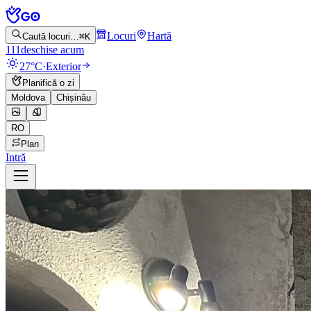
Locuri
Hartă
Caută locuri…
⌘K
111
deschise acum
27°C
·
Exterior
Planifică o zi
Moldova
Chișinău
RO
Plan
Intră