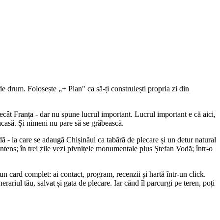
 de drum. Folosește „+ Plan" ca să-ți construiești propria zi din
ecât Franța - dar nu spune lucrul important. Lucrul important e că aici,
 acasă. Și nimeni nu pare să se grăbească.
ă - la care se adaugă Chișinăul ca tabără de plecare și un detur natural
ens; în trei zile vezi pivnițele monumentale plus Ștefan Vodă; într-o
n card complet: ai contact, program, recenzii și hartă într-un click.
erariul tău, salvat și gata de plecare. Iar când îl parcurgi pe teren, poți