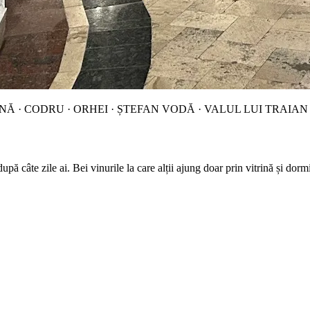
 · CODRU · ORHEI · ȘTEFAN VODĂ · VALUL LUI TRAIAN
 câte zile ai. Bei vinurile la care alții ajung doar prin vitrină și dormi 