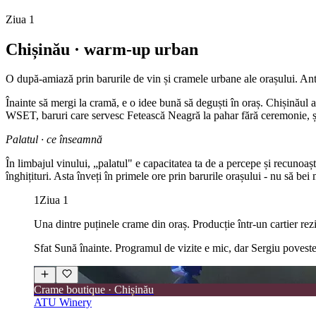
Ziua 1
Chișinău · warm-up urban
O după-amiază prin barurile de vin și cramele urbane ale orașului. Ant
Înainte să mergi la cramă, e o idee bună să deguști în oraș. Chișinăul a 
WSET, baruri care servesc Fetească Neagră la pahar fără ceremonie, și 
Palatul · ce înseamnă
În limbajul vinului, „palatul" e capacitatea ta de a percepe și recunoa
înghițituri. Asta înveți în primele ore prin barurile orașului - nu să bei
1
Ziua 1
Una dintre puținele crame din oraș. Producție într-un cartier rez
Sfat
Sună înainte. Programul de vizite e mic, dar Sergiu poveste
Crame boutique · Chișinău
ATU Winery