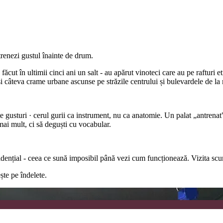
renezi gustul înainte de drum.
făcut în ultimii cinci ani un salt - au apărut vinoteci care au pe rafturi e
câteva crame urbane ascunse pe străzile centrului și bulevardele de la 
ște gusturi · cerul gurii ca instrument, nu ca anatomie. Un palat „antren
 mai mult, ci să deguști cu vocabular.
idențial - ceea ce sună imposibil până vezi cum funcționează. Vizita scurt
ște pe îndelete.