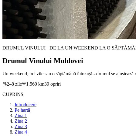
DRUMUL VINULUI · DE LA UN WEEKEND LA O SĂPTĂMÂNĂ
Drumul Vinului Moldovei
Un weekend, trei zile sau o săptămână întreagă - drumul se ajustează după
2
–
8
zile
1.560
km
39
opriri
CUPRINS
Introducere
Pe hartă
Ziua 1
Ziua 2
Ziua 3
Ziua 4