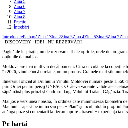
Ziua 5
Ziua 6
Ziua 7
Ziua 8
Practic
Întrebări
Introducere
Pe hartă
Ziua 1
Ziua 2
Ziua 3
Ziua 4
Ziua 5
Ziua 6
Ziua 7
Ziua
· DISCOVERY · IDEI · NU REZERVĂRI
Pagină de inspirație, nu de rezervare. Toate opririle, orele de program ș
opțiunile de mai jos.
Moldova are mai mult vin decât oameni. Cifra circulă pe la coperțile br
în 2026, vinul e încă o relație, nu un produs. Cramele mari știu numele
Itinerariul oficial al Drumului Vinului Moldovei numără peste 1.560 de 
prin Orhei pentru peisaj UNESCO. Câteva variante valide ale aceluiași
săptămână plus prinzi și Codru-ul larg, Valul lui Traian, Găgăuzia. Toa
Mai jos e versiunea noastră, în ordinea care minimizează kilometrii de m
Mai mult - apasă pe inima sau pe „+ Plan" și locul intră în propriul tău dr
adăuga poze și comentarii la fiecare oprire - traseul + experiența ta dev
Pe hartă