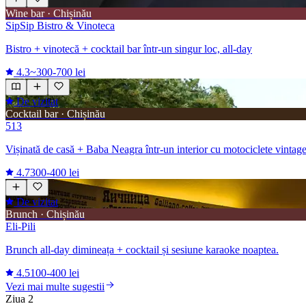
Wine bar · Chișinău
SipSip Bistro & Vinoteca
Bistro + vinotecă + cocktail bar într-un singur loc, all-day
4.3
~300-700 lei
De vizitat
Cocktail bar · Chișinău
513
Vișinată de casă + Baba Neagra într-un interior cu motociclete vintage
4.7
300-400 lei
De vizitat
Brunch · Chișinău
Eli-Pili
Brunch all-day dimineața + cocktail și sesiune karaoke noaptea.
4.5
100-400 lei
Vezi mai multe sugestii
Ziua 2