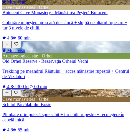
Must visit
Cave monasteries · Orhei
Butuceni Cave Monastery · Mănăstirea Peșteră Butuceni
Coborâre în peștera pe scară de stâncă + slujbă pe altarul rupestru +
tur 3 nivele de chilii.
4.8
60 min
Must visit
Archaeological site · Orhei
Old Orhei Reserve · Rezervația Orheiul Vechi
Trekking pe meandrul Răutului + acces mănăstire rupestră + Centrul
de Vizitatori
4.8
< 300 lei
60 min
Cave monasteries · Orhei
Schitul Pârcălabului Bosie
Plimbare prin potecă spre schit + tur chilii rupestre + reculegere în
capelă mică.
4.8
55 min