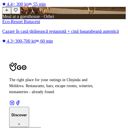
4.4
< 300 lei
55 min
Meal at a guesthouse · Orhei
Eco-Resort Butuceni
Cazare în casă țărănească restaurată + cină basarabeană autentică
4.3
~300-700 lei
60 min
The right place for your outings in Chișinău and
Moldova. Restaurants, bars, escape rooms, wineries,
monasteries - already found.
Discover
+