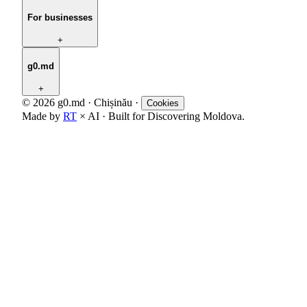
For businesses
+
g0.md
+
© 2026 g0.md · Chișinău
·
Cookies
Made by
RT
× AI · Built for Discovering Moldova.