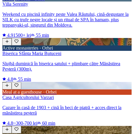
Villa Serenity
Weekend cu piscină infinity peste Valea Răutului, cină-degustare la
SILK cu trufe negre locale și un ritual de SPA în hamam, plus
teppanyaki-ul, singurul din Moldova.
4.9
1500+ lei
55 min
Active monasteries · Orhei
Biserica Sfânta Maria Butuceni
Slujbă duminică în biserica satului + plimbare către Mănăstirea
Peșteră (300m).
4.8
55 min
Meal at a guesthouse · Orhei
Casa Agricultorului Varzari
Cazare în casă de 1903 + cină în beci de piatră + acces direct la
mănăstirea peșteră
4.8
~300-700 lei
60 min