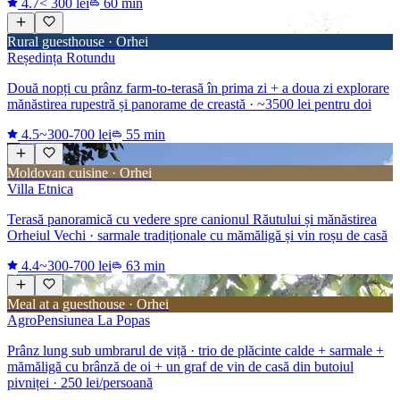
4.7
< 300 lei
60 min
Rural guesthouse · Orhei
Reședința Rotundu
Două nopți cu prânz farm-to-terasă în prima zi + a doua zi explorare
mănăstirea rupestră și panorame de creastă · ~3500 lei pentru doi
4.5
~300-700 lei
55 min
Moldovan cuisine · Orhei
Villa Etnica
Terasă panoramică cu vedere spre canionul Răutului și mănăstirea
Orheiul Vechi · sarmale tradiționale cu mămăligă și vin roșu de casă
4.4
~300-700 lei
63 min
Meal at a guesthouse · Orhei
AgroPensiunea La Popas
Prânz lung sub umbrarul de viță · trio de plăcinte calde + sarmale +
mămăligă cu brânză de oi + un graf de vin de casă din butoiul
pivniței · 250 lei/persoană