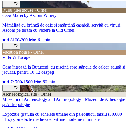
Rural guesthouse · Orhei
Casa Maria by Asconi Winery
Mămăligă cu brânză de oaie și smântână casnică, servită cu vinuri
Asconi pe terasă cu vedere la Old Orhei
4.8
100-200 lei
61 min
Vacation house · Orhei
Villa Vi Escape
Casa întreagă la Butuceni, cu piscină spre stâncile de calcar, saună și
jacuzzi, pentru 10-12 oaspeți
4.7
~700-1500 lei
60 min
Archaeological site · Orhei
Museum of Archaeology and Anthropology · Muzeul de Arheologie
și Antropologie
Expoziție gratuită cu schelete umane din paleoliticul târziu (30.000
î.Hr.) și artefacte medievale, vitrine moderne iluminate